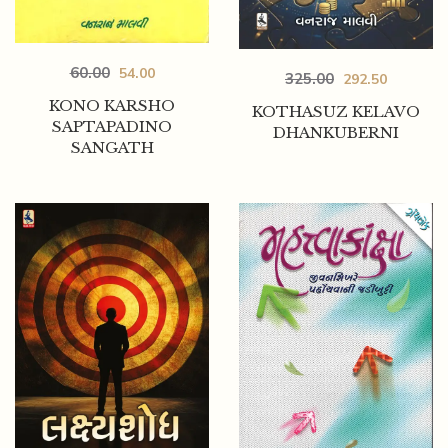
60.00
54.00
325.00
292.50
KONO KARSHO
KOTHASUZ KELAVO
SAPTAPADINO
DHANKUBERNI
SANGATH