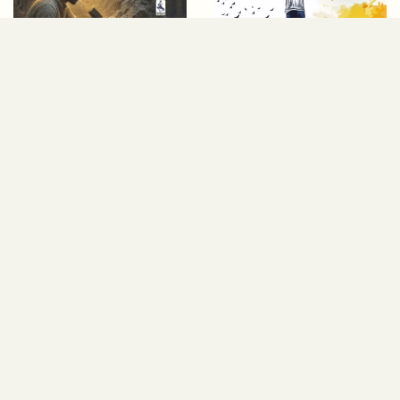
250.00
275.00
225.00
247.50
TAMARA
TAMARA
VYAKTITVANE NAVO
VYAKTITVANE NAVO
OP KEM APSHO?
OAP KEM APSHO?