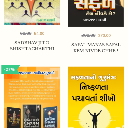
60.00
54.00
300.00
270.00
SADBHAV JITO
SAFAL MANAS SAFAL
SHISHTACHARTHI
KEM NIVDE CHHE ?
-27%