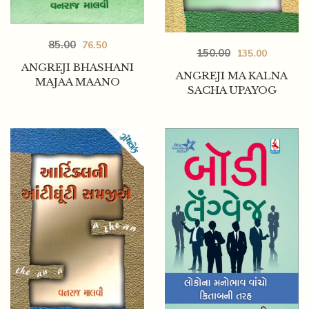
85.00
76.50
150.00
135.00
ANGREJI BHASHANI
ANGREJI MA KALNA
MAJAA MAANO
SACHA UPAYOG