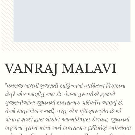
VANRAJ MALAVI
"વનરાજ માલવી ગુજરાતી સાહિત્યમાં વ્યક્તિત્વ વિકાસના
ક્ષેત્રે એક જાણીતું નામ છે. તેમના પુસ્તકોએ હજારો
ગુજરાતીઓના જીવનમાં સકારાત્મક પરિવર્તન આણ્યું છે.
તેઓ માત્ર લેખક નથી, પરંતુ એક પ્રેરણાસ્ત્રોત છે જે
પોતાના શબ્દો દ્વારા લોકોને આત્મવિશ્વાસ કેળવવા, જીવનમાં
સફળતા પ્રાપ્ત કરવા અને સકારાત્મક દૃષ્ટિકોણ અપનાવવા