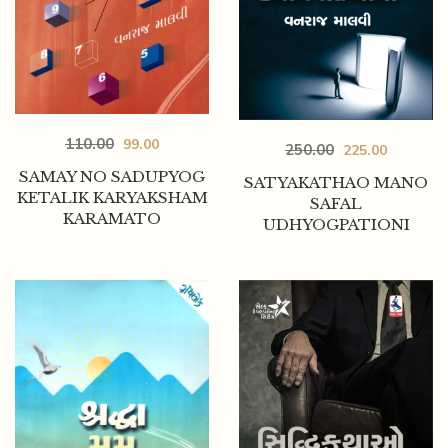
110.00
99.00
250.00
225.00
SAMAY NO SADUPYOG
SATYAKATHAO MANO
KETALIK KARYAKSHAM
SAFAL
KARAMATO
UDHYOGPATIONI