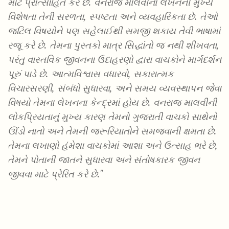
માટે પ્રોત્સાહિત કરે છે. વનરાજ માલવીના લેખનની મુખ્ય
વિશેષતા તેની સરળતા, સ્પષ્ટતા અને વ્યવહારિકતા છે. તેઓ
જટિલ વિષયોને પણ સહેલાઈથી સમજી શકાય તેવી ભાષામાં
રજૂ કરે છે. તેમના પુસ્તકો માત્ર સિદ્ધાંતો જ નથી શીખવતા,
પરંતુ વાસ્તવિક જીવનના ઉદાહરણો દ્વારા વાચકોને માર્ગદર્શન
પૂરું પાડે છે. આત્મવિશ્વાસ વધારવો, સકારાત્મક
વિચારસરણી, સંબંધો સુધારવા, અને સમય વ્યવસ્થાપન જેવા
વિષયો તેમના લેખનના કેન્દ્રમાં હોય છે. વનરાજ માલવીની
લોકપ્રિયતાનું મુખ્ય કારણ તેમનો ગુજરાતી વાચકો સાથેનો
ઊંડો નાતો અને તેમની જરૂરિયાતોને સમજવાની ક્ષમતા છે.
તેમના લખાણો હંમેશા વાચકોમાં આશા અને ઉત્સાહ ભરે છે,
તેમને પોતાની જાતને સુધારવા અને સંતોષકારક જીવન
જીવવા માટે પ્રેરિત કરે છે."