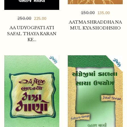
150.00
135.00
250.00
225.00
AATMA SHRADDHA NA
AA UDYOGPATI ATI
MUL KYA SHODHSHO
SAFAL THAYA KARAN
KE…