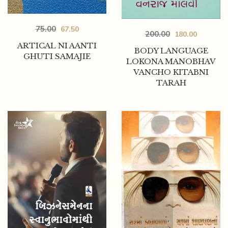
75.00
67.50
200.00
180.00
ARTICAL NI AANTI
BODY LANGUAGE
GHUTI SAMAJIE
LOKONA MANOBHAV
VANCHO KITABNI
TARAH