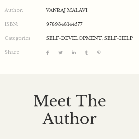
Author:
VANRAJ MALAVI
ISBN:
9789348144577
Categories:
SELF-DEVELOPMENT
,
SELF-HELP
Share
Meet The
Author