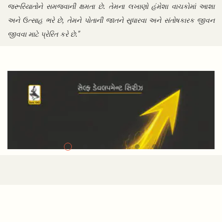
જરૂરિયાતોને સમજવાની ક્ષમતા છે. તેમના લખાણો હંમેશા વાચકોમાં આશા
અને ઉત્સાહ ભરે છે, તેમને પોતાની જાતને સુધારવા અને સંતોષકારક જીવન
જીવવા માટે પ્રેરિત કરે છે."