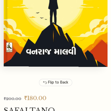
Flip to Back
₹
180.00
₹
200.00
SAFALTANO