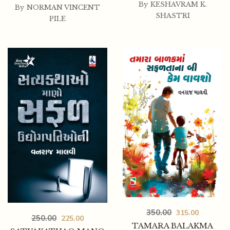
By
KESHAVRAM K.
By
NORMAN VINCENT
SHASTRI
PILE
350.00
315.00
250.00
225.00
TAMARA BALAKMA