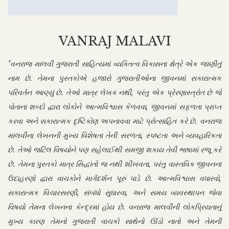
VANRAJ MALAVI
"વનરાજ માલવી ગુજરાતી સાહિત્યમાં વ્યક્તિત્વ વિકાસના ક્ષેત્રે એક જાણીતું
નામ છે. તેમના પુસ્તકોએ હજારો ગુજરાતીઓના જીવનમાં સકારાત્મક
પરિવર્તન આણ્યું છે. તેઓ માત્ર લેખક નથી, પરંતુ એક પ્રેરણાસ્ત્રોત છે જે
પોતાના શબ્દો દ્વારા લોકોને આત્મવિશ્વાસ કેળવવા, જીવનમાં સફળતા પ્રાપ્ત
કરવા અને સકારાત્મક દૃષ્ટિકોણ અપનાવવા માટે પ્રોત્સાહિત કરે છે. વનરાજ
માલવીના લેખનની મુખ્ય વિશેષતા તેની સરળતા, સ્પષ્ટતા અને વ્યવહારિકતા
છે. તેઓ જટિલ વિષયોને પણ સહેલાઈથી સમજી શકાય તેવી ભાષામાં રજૂ કરે
છે. તેમના પુસ્તકો માત્ર સિદ્ધાંતો જ નથી શીખવતા, પરંતુ વાસ્તવિક જીવનના
ઉદાહરણો દ્વારા વાચકોને માર્ગદર્શન પૂરું પાડે છે. આત્મવિશ્વાસ વધારવો,
સકારાત્મક વિચારસરણી, સંબંધો સુધારવા, અને સમય વ્યવસ્થાપન જેવા
વિષયો તેમના લેખનના કેન્દ્રમાં હોય છે. વનરાજ માલવીની લોકપ્રિયતાનું
મુખ્ય કારણ તેમનો ગુજરાતી વાચકો સાથેનો ઊંડો નાતો અને તેમની