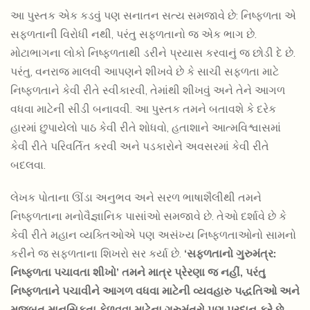
આ પુસ્તક એક કડવું પણ સનાતન સત્ય સમજાવે છે: નિષ્ફળતા એ
સફળતાની વિરોધી નથી, પરંતુ સફળતાનો જ એક ભાગ છે.
મોટાભાગના લોકો નિષ્ફળતાથી ડરીને પ્રયાસ કરવાનું જ છોડી દે છે.
પરંતુ, વનરાજ માલવી આપણને શીખવે છે કે સાચી સફળતા માટે
નિષ્ફળતાને કેવી રીતે સ્વીકારવી, તેમાંથી શીખવું અને તેને આગળ
વધવા માટેની સીડી બનાવવી. આ પુસ્તક તમને બતાવશે કે દરેક
હારમાં છુપાયેલો પાઠ કેવી રીતે શોધવો, હતાશાને આત્મવિશ્વાસમાં
કેવી રીતે પરિવર્તિત કરવી અને પડકારોને અવસરમાં કેવી રીતે
બદલવા.
લેખક પોતાના ઊંડા અનુભવ અને સરળ ભાષાશૈલીથી તમને
નિષ્ફળતાના મનોવૈજ્ઞાનિક પાસાંઓ સમજાવે છે. તેઓ દર્શાવે છે કે
કેવી રીતે મહાન વ્યક્તિઓએ પણ અસંખ્ય નિષ્ફળતાઓનો સામનો
કરીને જ સફળતાના શિખરો સર કર્યા છે.
‘સફળતાનો ગુરુમંત્ર:
નિષ્ફળતા પચાવતા શીખો’ તમને માત્ર પ્રેરણા જ નહીં, પરંતુ
નિષ્ફળતાને પચાવીને આગળ વધવા માટેની વ્યવહારુ પદ્ધતિઓ અને
મજબૂત માનસિકતા કેળવવા માટેના ગુરુમંત્રો પણ પ્રદાન કરે છે.