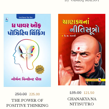
By
VANRAJ MALAVI
135.00
121.50
250.00
225.00
CHANAKYA NA
THE POWER OF
NITISUTRO
POSITIVE THINKING