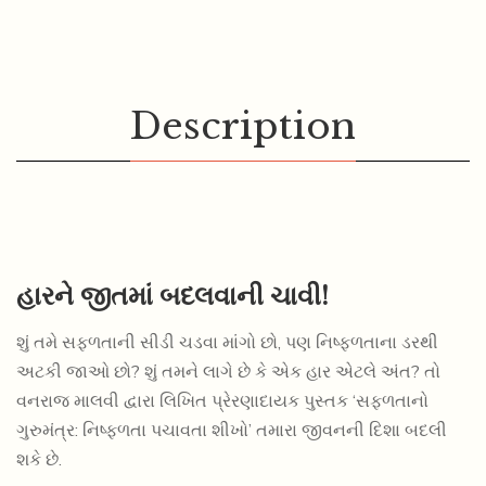
Description
હારને જીતમાં બદલવાની ચાવી!
શું તમે સફળતાની સીડી ચડવા માંગો છો, પણ નિષ્ફળતાના ડરથી
અટકી જાઓ છો? શું તમને લાગે છે કે એક હાર એટલે અંત? તો
વનરાજ માલવી દ્વારા લિખિત પ્રેરણાદાયક પુસ્તક ‘સફળતાનો
200.00
180.00
ગુરુમંત્ર: નિષ્ફળતા પચાવતા શીખો’ તમારા જીવનની દિશા બદલી
TAMARI KARYAKUSHALTANO GUNAKAR KARTA
RAHO
શકે છે.