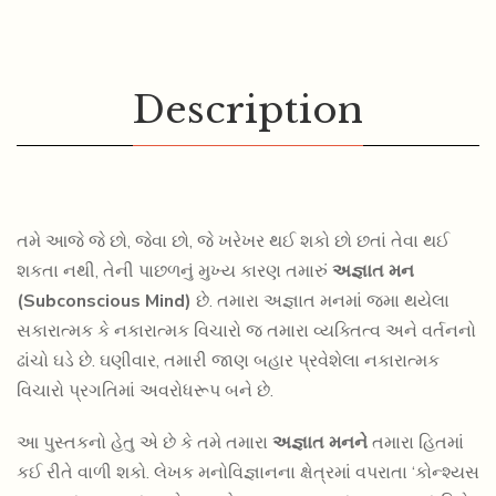
Description
તમે આજે જે છો, જેવા છો, જે ખરેખર થઈ શકો છો છતાં તેવા થઈ
શકતા નથી, તેની પાછળનું મુખ્ય કારણ તમારું
અજ્ઞાત મન
(Subconscious Mind)
છે. તમારા અજ્ઞાત મનમાં જમા થયેલા
સકારાત્મક કે નકારાત્મક વિચારો જ તમારા વ્યક્તિત્વ અને વર્તનનો
ઢાંચો ઘડે છે. ઘણીવાર, તમારી જાણ બહાર પ્રવેશેલા નકારાત્મક
વિચારો પ્રગતિમાં અવરોધરૂપ બને છે.
200.00
180.00
TAMARI KARYAKUSHALTANO GUNAKAR KARTA
આ પુસ્તકનો હેતુ એ છે કે તમે તમારા
અજ્ઞાત મનને
તમારા હિતમાં
RAHO
કઈ રીતે વાળી શકો. લેખક મનોવિજ્ઞાનના ક્ષેત્રમાં વપરાતા ‘કોન્શ્યસ