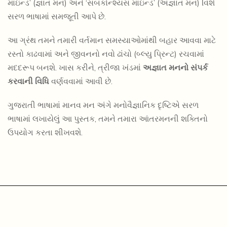
માઇન્ડ’ (જ્ઞાત મન) અને ‘સબકોન્શ્યસ માઇન્ડ’ (અજ્ઞાત મન) વિશે
સરળ ભાષામાં સમજૂતી આપે છે.
આ ગ્રંથ તમને તમારી વર્તમાન સમસ્યાઓમાંથી બહાર આવવા માટે
રસ્તો કાઢવામાં અને જીવનનો નવો ઢાંચો (બ્લ્યુ પ્રિન્ટ) રચવામાં
મદદરૂપ બનશે. ખાસ કરીને, ત્રીજા ખંડમાં
અજ્ઞાત મનનો સંપર્ક
કરવાની વિધિ
વર્ણવવામાં આવી છે.
ગુજરાતી ભાષામાં માનવ મન અંગે મનોવૈજ્ઞાનિક દૃષ્ટિએ સરળ
ભાષામાં લખાયેલું આ પુસ્તક, તમને તમારા આંતરમનની શક્તિનો
ઉપયોગ કરતા શીખવશે.