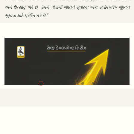
અને ઉત્સાહ ભરે છે, તેમને પોતાની જાતને સુધારવા અને સંતોષકારક જીવન
જીવવા માટે પ્રેરિત કરે છે."