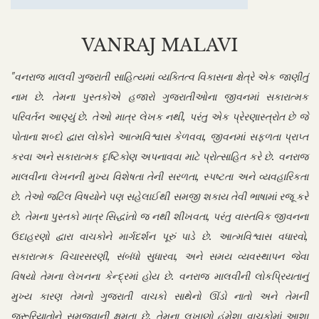
VANRAJ MALAVI
"વનરાજ માલવી ગુજરાતી સાહિત્યમાં વ્યક્તિત્વ વિકાસના ક્ષેત્રે એક જાણીતું
નામ છે. તેમના પુસ્તકોએ હજારો ગુજરાતીઓના જીવનમાં સકારાત્મક
પરિવર્તન આણ્યું છે. તેઓ માત્ર લેખક નથી, પરંતુ એક પ્રેરણાસ્ત્રોત છે જે
પોતાના શબ્દો દ્વારા લોકોને આત્મવિશ્વાસ કેળવવા, જીવનમાં સફળતા પ્રાપ્ત
કરવા અને સકારાત્મક દૃષ્ટિકોણ અપનાવવા માટે પ્રોત્સાહિત કરે છે. વનરાજ
માલવીના લેખનની મુખ્ય વિશેષતા તેની સરળતા, સ્પષ્ટતા અને વ્યવહારિકતા
છે. તેઓ જટિલ વિષયોને પણ સહેલાઈથી સમજી શકાય તેવી ભાષામાં રજૂ કરે
છે. તેમના પુસ્તકો માત્ર સિદ્ધાંતો જ નથી શીખવતા, પરંતુ વાસ્તવિક જીવનના
ઉદાહરણો દ્વારા વાચકોને માર્ગદર્શન પૂરું પાડે છે. આત્મવિશ્વાસ વધારવો,
સકારાત્મક વિચારસરણી, સંબંધો સુધારવા, અને સમય વ્યવસ્થાપન જેવા
વિષયો તેમના લેખનના કેન્દ્રમાં હોય છે. વનરાજ માલવીની લોકપ્રિયતાનું
મુખ્ય કારણ તેમનો ગુજરાતી વાચકો સાથેનો ઊંડો નાતો અને તેમની
જરૂરિયાતોને સમજવાની ક્ષમતા છે. તેમના લખાણો હંમેશા વાચકોમાં આશા