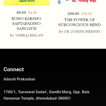
60.00
54.00
199.00
179.10
KONO KARSHO
THE POWER OF
SAPTAPADINO
SUBCONCIOUS MIND
SANGATH
By
DR. JOSEPH MERPHY
By
VANRAJ MALAVI
Connect
Adarsh Prakashan
1760/1, ‘Saraswat Sadan’, Gandhi Marg, Opp. Bala
Hanuman Temple, Ahmedabad-380001