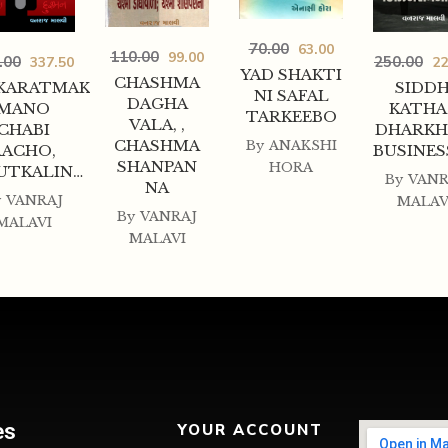
70.00
63.00
110.00
99.00
.00
250.00
337.50
22
YAD SHAKTI
CHASHMA
KARATMAK
SIDDH
NI SAFAL
DAGHA
MANO
KATH
TARKEEBO
VALA, ,
CHABI
DHARK
CHASHMA
By
ANAKSHI
RACHO,
BUSINE
SHANPAN
HORA
UTKALIN…
By
VANR
NA
y
VANRAJ
MALAV
By
VANRAJ
MALAVI
MALAVI
es
YOUR ACCOUNT