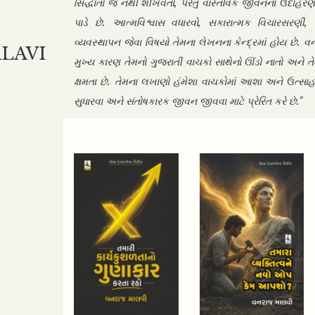
સિદ્ધાંતો જ નથી શીખવતા, પરંતુ વાસ્તવિક જીવનના ઉદાહરણો દ્વ
પાડે છે. આત્મવિશ્વાસ વધારવો, સકારાત્મક વિચારસરણી,
વ્યવસ્થાપન જેવા વિષયો તેમના લેખનના કેન્દ્રમાં હોય છે. 
LAVI
મુખ્ય કારણ તેમનો ગુજરાતી વાચકો સાથેનો ઊંડો નાતો અને 
ક્ષમતા છે. તેમના લખાણો હંમેશા વાચકોમાં આશા અને ઉત્સાહ 
સુધારવા અને સંતોષકારક જીવન જીવવા માટે પ્રેરિત કરે છે."