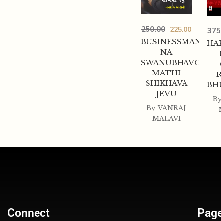
250.00
225.00
375
BUSINESSMAN
HA
NA
SWANUBHAVO
MATHI
SHIKHAVA
BH
JEVU
B
By
VANRAJ
MALAVI
Connect
Pag