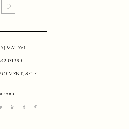
AJ MALAVI
352371389
AGEMENT
,
SELF-
ational