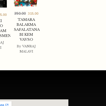
350.00
315.00
5.00
TAMARA
I
BALAKMA
AO
SAFALATANA
HAM
BI KEM
SSMENONI
VAVSO
AJ
By
VANRAJ
I
MALAVI