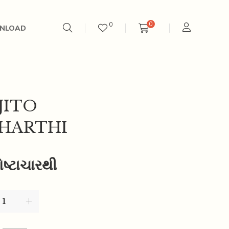
0
0
NLOAD
JITO
HARTHI
ષ્ટાચારથી