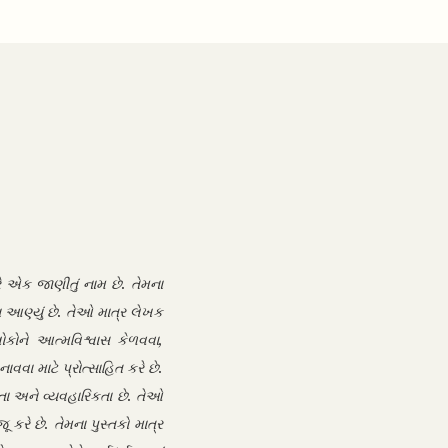
્રે એક જાણીતું નામ છે. તેમના
 આણ્યું છે. તેઓ માત્ર લેખક
 લોકોને આત્મવિશ્વાસ કેળવવા,
વા માટે પ્રોત્સાહિત કરે છે.
તા અને વ્યવહારિકતા છે. તેઓ
રે છે. તેમના પુસ્તકો માત્ર