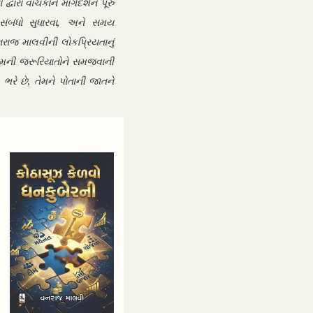
ારા વાચકોને માર્ગદર્શન પૂરું
 સંબંધો સુધારવા, અને સમય
વનરાજ માલવીની લોકપ્રિયતાનું
તેમની જરૂરિયાતોને સમજવાની
ભરે છે, તેમને પોતાની જાતને
-27%