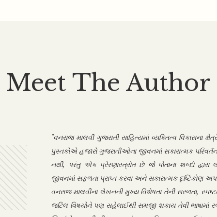
Meet The Author
"વનરાજ માલવી ગુજરાતી સાહિત્યમાં વ્યક્તિત્વ વિકાસના ક્ષેત
પુસ્તકોએ હજારો ગુજરાતીઓના જીવનમાં સકારાત્મક પરિવર્તન
નથી, પરંતુ એક પ્રેરણાસ્ત્રોત છે જે પોતાના શબ્દો દ્વારા
જીવનમાં સફળતા પ્રાપ્ત કરવા અને સકારાત્મક દૃષ્ટિકોણ અપનાવ
વનરાજ માલવીના લેખનની મુખ્ય વિશેષતા તેની સરળતા, સ્પષ્ટ
જટિલ વિષયોને પણ સહેલાઈથી સમજી શકાય તેવી ભાષામાં રજૂ ક