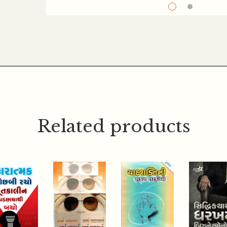
200.00
275.00
180.00
247.50
TAMARI
TAMARA
KARYAKUSHALTANO
VYAKTITVANE
GUNAKAR KARTA
NAVO OAP KEM
RAHO
APSHO?
Related products