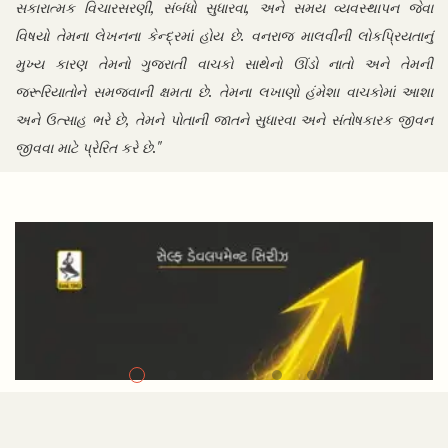
સકારાત્મક વિચારસરણી, સંબંધો સુધારવા, અને સમય વ્યવસ્થાપન જેવા
વિષયો તેમના લેખનના કેન્દ્રમાં હોય છે. વનરાજ માલવીની લોકપ્રિયતાનું
મુખ્ય કારણ તેમનો ગુજરાતી વાચકો સાથેનો ઊંડો નાતો અને તેમની
જરૂરિયાતોને સમજવાની ક્ષમતા છે. તેમના લખાણો હંમેશા વાચકોમાં આશા
અને ઉત્સાહ ભરે છે, તેમને પોતાની જાતને સુધારવા અને સંતોષકારક જીવન
જીવવા માટે પ્રેરિત કરે છે."