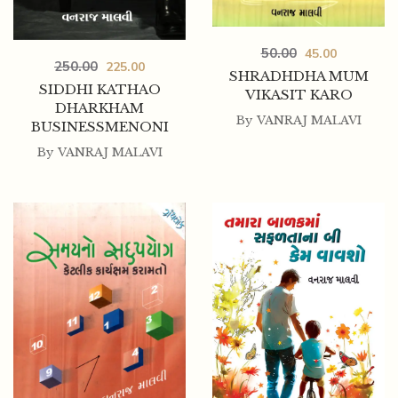
200.00
180.00
TAMARI KARYAKUSHALTANO GUNAKAR KARTA
RAHO
50.00
45.00
250.00
225.00
SHRADHDHA MUM
SIDDHI KATHAO
VIKASIT KARO
DHARKHAM
By
VANRAJ MALAVI
BUSINESSMENONI
By
VANRAJ MALAVI