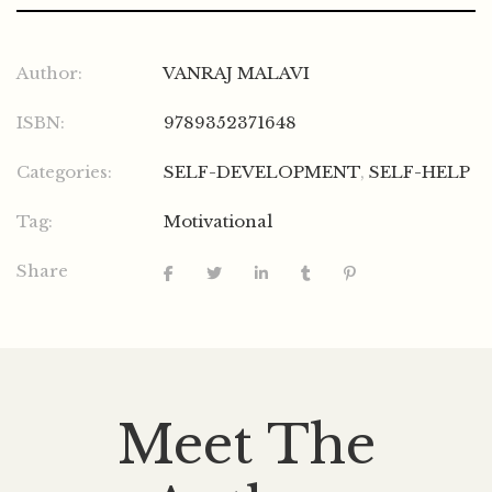
Author:
VANRAJ MALAVI
ISBN:
9789352371648
Categories:
SELF-DEVELOPMENT
,
SELF-HELP
Tag:
Motivational
Share
Meet The