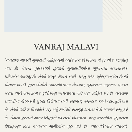
VANRAJ MALAVI
"વનરાજ માલવી ગુજરાતી સાહિત્યમાં વ્યક્તિત્વ વિકાસના ક્ષેત્રે એક જાણીતું
નામ છે. તેમના પુસ્તકોએ હજારો ગુજરાતીઓના જીવનમાં સકારાત્મક
પરિવર્તન આણ્યું છે. તેઓ માત્ર લેખક નથી, પરંતુ એક પ્રેરણાસ્ત્રોત છે જે
પોતાના શબ્દો દ્વારા લોકોને આત્મવિશ્વાસ કેળવવા, જીવનમાં સફળતા પ્રાપ્ત
કરવા અને સકારાત્મક દૃષ્ટિકોણ અપનાવવા માટે પ્રોત્સાહિત કરે છે. વનરાજ
માલવીના લેખનની મુખ્ય વિશેષતા તેની સરળતા, સ્પષ્ટતા અને વ્યવહારિકતા
છે. તેઓ જટિલ વિષયોને પણ સહેલાઈથી સમજી શકાય તેવી ભાષામાં રજૂ કરે
છે. તેમના પુસ્તકો માત્ર સિદ્ધાંતો જ નથી શીખવતા, પરંતુ વાસ્તવિક જીવનના
ઉદાહરણો દ્વારા વાચકોને માર્ગદર્શન પૂરું પાડે છે. આત્મવિશ્વાસ વધારવો,