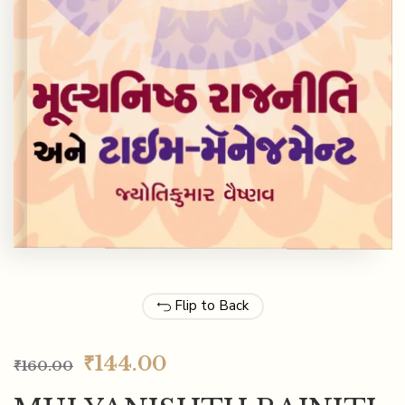
Flip to Back
₹
144.00
₹
160.00