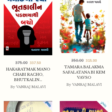
350.00
315.00
375.00
337.50
TAMARA BALAKMA
HAKARATMAK MANO
SAFALATANA BI KEM
CHABI RACHO,
VAVSO
BHUTKALIN…
By
VANRAJ MALAVI
By
VANRAJ MALAVI