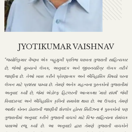
JYOTIKUMAR VAISHNAV
"જ્યોતિકુમાર વૈષ્ણવ એક બહુમુખી પ્રતિભા ધરાવતા ગુજરાતી સાહિત્યકાર
છે, જેઓ મુખ્યત્વે લેખક, અનુવાદક અને જીવનચરિત્ર લેખક તરીકે
જાણીતા છે. તેઓ ખાસ કરીને પ્રેરણાત્મક અને ઐતિહાસિક વિષયો પરના
લેખન માટે પ્રશંસા પામ્યા છે. તેમણે અનેક મહત્વના પુસ્તકોનો ગુજરાતીમાં
અનુવાદ કર્યો છે, જેમાં એડોલ્ફ હિટલરની આત્મકથા 'મારો સંઘર્ષ' જેવી
વિવાદાસ્પદ અને ઐતિહાસિક કૃતિનો સમાવેશ થાય છે. આ ઉપરાંત, તેમણે
આર્થર કોનન ડોયલની જાણીતી શેરલોક હોમ્સ સિરીઝના 4 પુસ્તકોનો પણ
ગુજરાતીમાં અનુવાદ કરીને ગુજરાતી વાચકો માટે વિશ્વ-સાહિત્યના રોમાંચક
પાસાઓ રજૂ કર્યા છે. આ અનુવાદો દ્વારા તેમણે ગુજરાતી વાચકોને