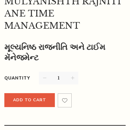
MULYANISHTH RAJNITI
ANE TIME
MANAGEMENT
મૂલ્યનિષ્ઠ રાજનીતિ અને ટાઈમ
મૅનેજમેન્ટ
QUANTITY
ADD TO CART