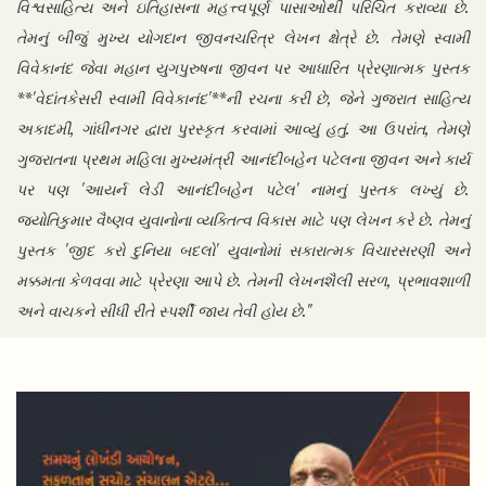
વિશ્વસાહિત્ય અને ઇતિહાસના મહત્ત્વપૂર્ણ પાસાઓથી પરિચિત કરાવ્યા છે.
તેમનું બીજું મુખ્ય યોગદાન જીવનચરિત્ર લેખન ક્ષેત્રે છે. તેમણે સ્વામી
વિવેકાનંદ જેવા મહાન યુગપુરુષના જીવન પર આધારિત પ્રેરણાત્મક પુસ્તક
**'વેદાંતકેસરી સ્વામી વિવેકાનંદ'**ની રચના કરી છે, જેને ગુજરાત સાહિત્ય
અકાદમી, ગાંધીનગર દ્વારા પુરસ્કૃત કરવામાં આવ્યું હતું. આ ઉપરાંત, તેમણે
ગુજરાતના પ્રથમ મહિલા મુખ્યમંત્રી આનંદીબહેન પટેલના જીવન અને કાર્ય
પર પણ 'આયર્ન લેડી આનંદીબહેન પટેલ' નામનું પુસ્તક લખ્યું છે.
જ્યોતિકુમાર વૈષ્ણવ યુવાનોના વ્યક્તિત્વ વિકાસ માટે પણ લેખન કરે છે. તેમનું
પુસ્તક 'જીદ કરો દુનિયા બદલો' યુવાનોમાં સકારાત્મક વિચારસરણી અને
મક્કમતા કેળવવા માટે પ્રેરણા આપે છે. તેમની લેખનશૈલી સરળ, પ્રભાવશાળી
અને વાચકને સીધી રીતે સ્પર્શી જાય તેવી હોય છે."