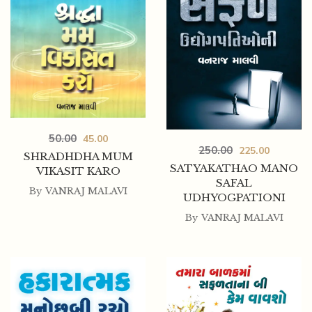
250.00
225.00
SARDAR VALLABHBHAI PATEL ANE TIME
MANAGEMENT
50.00
45.00
250.00
225.00
SHRADHDHA MUM
SATYAKATHAO MANO
VIKASIT KARO
SAFAL
By
VANRAJ MALAVI
UDHYOGPATIONI
By
VANRAJ MALAVI