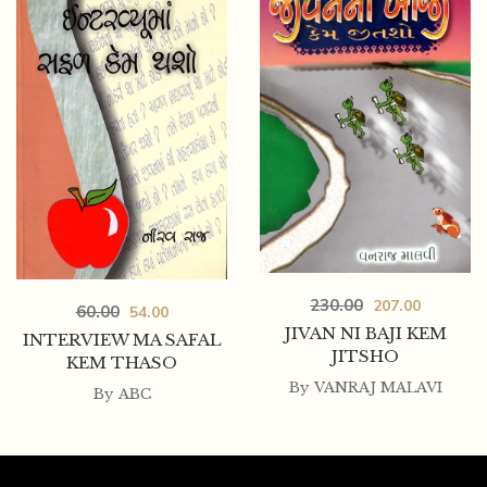
230.00
207.00
60.00
54.00
JIVAN NI BAJI KEM
INTERVIEW MA SAFAL
JITSHO
KEM THASO
By
VANRAJ MALAVI
By
ABC