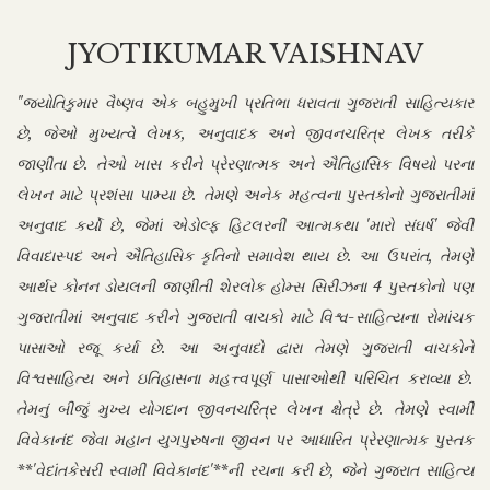
JYOTIKUMAR VAISHNAV
"જ્યોતિકુમાર વૈષ્ણવ એક બહુમુખી પ્રતિભા ધરાવતા ગુજરાતી સાહિત્યકાર
છે, જેઓ મુખ્યત્વે લેખક, અનુવાદક અને જીવનચરિત્ર લેખક તરીકે
જાણીતા છે. તેઓ ખાસ કરીને પ્રેરણાત્મક અને ઐતિહાસિક વિષયો પરના
લેખન માટે પ્રશંસા પામ્યા છે. તેમણે અનેક મહત્વના પુસ્તકોનો ગુજરાતીમાં
અનુવાદ કર્યો છે, જેમાં એડોલ્ફ હિટલરની આત્મકથા 'મારો સંઘર્ષ' જેવી
વિવાદાસ્પદ અને ઐતિહાસિક કૃતિનો સમાવેશ થાય છે. આ ઉપરાંત, તેમણે
આર્થર કોનન ડોયલની જાણીતી શેરલોક હોમ્સ સિરીઝના 4 પુસ્તકોનો પણ
ગુજરાતીમાં અનુવાદ કરીને ગુજરાતી વાચકો માટે વિશ્વ-સાહિત્યના રોમાંચક
પાસાઓ રજૂ કર્યા છે. આ અનુવાદો દ્વારા તેમણે ગુજરાતી વાચકોને
વિશ્વસાહિત્ય અને ઇતિહાસના મહત્ત્વપૂર્ણ પાસાઓથી પરિચિત કરાવ્યા છે.
તેમનું બીજું મુખ્ય યોગદાન જીવનચરિત્ર લેખન ક્ષેત્રે છે. તેમણે સ્વામી
વિવેકાનંદ જેવા મહાન યુગપુરુષના જીવન પર આધારિત પ્રેરણાત્મક પુસ્તક
**'વેદાંતકેસરી સ્વામી વિવેકાનંદ'**ની રચના કરી છે, જેને ગુજરાત સાહિત્ય