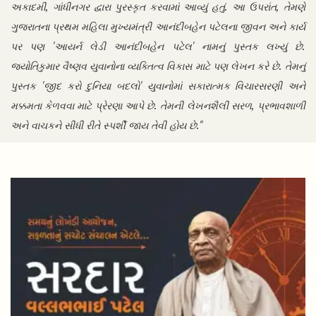
અકાદમી, ગાંધીનગર દ્વારા પુરસ્કૃત કરવામાં આવ્યું હતું. આ ઉપરાંત, તેમણે
ગુજરાતના પ્રથમ મહિલા મુખ્યમંત્રી આનંદીબહેન પટેલના જીવન અને કાર્ય
પર પણ 'આયર્ન લેડી આનંદીબહેન પટેલ' નામનું પુસ્તક લખ્યું છે.
જ્યોતિકુમાર વૈષ્ણવ યુવાનોના વ્યક્તિત્વ વિકાસ માટે પણ લેખન કરે છે. તેમનું
પુસ્તક 'જીદ કરો દુનિયા બદલો' યુવાનોમાં સકારાત્મક વિચારસરણી અને
મક્કમતા કેળવવા માટે પ્રેરણા આપે છે. તેમની લેખનશૈલી સરળ, પ્રભાવશાળી
અને વાચકને સીધી રીતે સ્પર્શી જાય તેવી હોય છે."