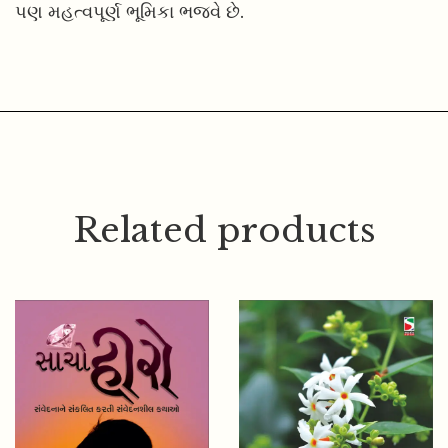
પણ મહત્વપૂર્ણ ભૂમિકા ભજવે છે.
Related products