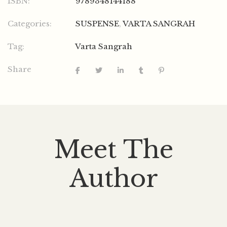
ISBN:
9789348144188
Categories:
SUSPENSE
,
VARTA SANGRAH
Tag:
Varta Sangrah
Share
Meet The
Author