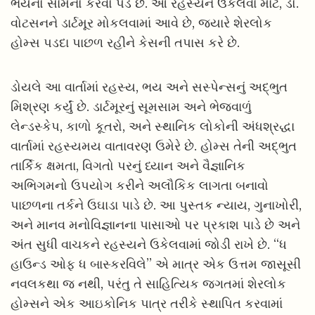
ભયનો સામનો કરવો પડે છે. આ રહસ્યને ઉકેલવા માટે, ડો.
વોટસનને ડાર્ટમૂર મોકલવામાં આવે છે, જ્યારે શેરલોક
હોમ્સ પડદા પાછળ રહીને કેસની તપાસ કરે છે.
ડોયલે આ વાર્તામાં રહસ્ય, ભય અને સસ્પેન્સનું અદ્ભુત
મિશ્રણ કર્યું છે. ડાર્ટમૂરનું સૂમસામ અને ભેજવાળું
લેન્ડસ્કેપ, કાળો કૂતરો, અને સ્થાનિક લોકોની અંધશ્રદ્ધા
વાર્તામાં રહસ્યમય વાતાવરણ ઉમેરે છે. હોમ્સ તેની અદ્ભુત
તાર્કિક ક્ષમતા, વિગતો પરનું ધ્યાન અને વૈજ્ઞાનિક
અભિગમનો ઉપયોગ કરીને અલૌકિક લાગતા બનાવો
પાછળના તર્કને ઉઘાડા પાડે છે. આ પુસ્તક ન્યાય, ગુનાખોરી,
અને માનવ મનોવિજ્ઞાનના પાસાઓ પર પ્રકાશ પાડે છે અને
અંત સુધી વાચકને રહસ્યને ઉકેલવામાં જોડી રાખે છે. “ધ
હાઉન્ડ ઓફ ધ બાસ્કરવિલે” એ માત્ર એક ઉત્તમ જાસૂસી
નવલકથા જ નથી, પરંતુ તે સાહિત્યિક જગતમાં શેરલોક
હોમ્સને એક આઇકોનિક પાત્ર તરીકે સ્થાપિત કરવામાં