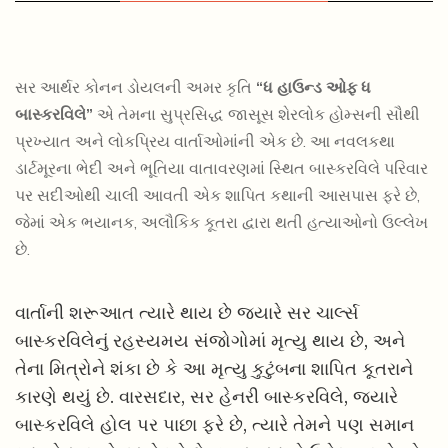
સર આર્થર કોનન ડોયલની અમર કૃતિ
“ધ હાઉન્ડ ઓફ ધ
બાસ્કરવિલે”
એ તેમના સુપ્રસિદ્ધ જાસૂસ શેરલોક હોમ્સની સૌથી
પ્રખ્યાત અને લોકપ્રિય વાર્તાઓમાંની એક છે. આ નવલકથા
ડાર્ટમૂરના ભેદી અને ભૂતિયા વાતાવરણમાં સ્થિત બાસ્કરવિલે પરિવાર
પર સદીઓથી ચાલી આવતી એક શાપિત કથાની આસપાસ ફરે છે,
જેમાં એક ભયાનક, અલૌકિક કૂતરા દ્વારા થતી હત્યાઓનો ઉલ્લેખ
છે.
વાર્તાની શરૂઆત ત્યારે થાય છે જ્યારે સર ચાર્લ્સ
બાસ્કરવિલેનું રહસ્યમય સંજોગોમાં મૃત્યુ થાય છે, અને
તેના મિત્રોને શંકા છે કે આ મૃત્યુ કુટુંબના શાપિત કૂતરાને
કારણે થયું છે. વારસદાર, સર હેનરી બાસ્કરવિલે, જ્યારે
બાસ્કરવિલે હોલ પર પાછા ફરે છે, ત્યારે તેમને પણ સમાન