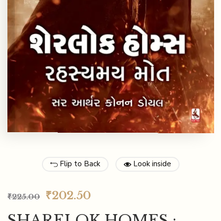
Flip to Back
Look inside
₹
202.50
₹
225.00
SHARELOK HOMES :