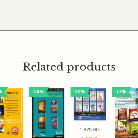
Related products
%
-16%
-20%
-17%
1,875.00