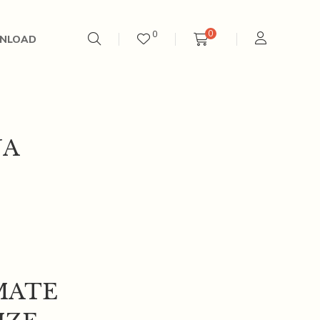
0
0
NLOAD
NA
ો
MATE