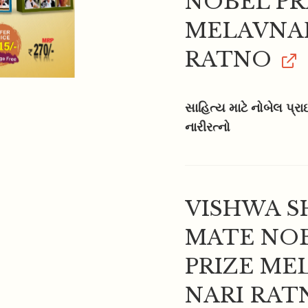
NOBEL PR
MELAVNAR
RATNO
સાહિત્ય માટે નોબેલ પ્
નારીરત્નો
VISHWA S
MATE NO
PRIZE ME
NARI RAT