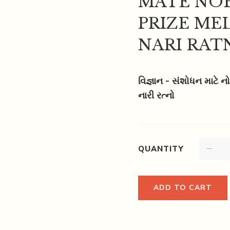
MATE NO
PRIZE ME
NARI RAT
વિજ્ઞાન - સંશોધન માટે 
નારી રત્નો
QUANTITY
ADD TO CART