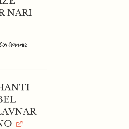
IZE
 NARI
રાઈઝ મેળવનાર
HANTI
BEL
LAVNAR
NO