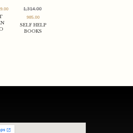
1,314.00
9.00
T
985.00
EN
SELF HELP
O
BOOKS