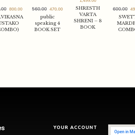
1,499.00
SHRESTH
.00
560.00
600.00
800.00
470.00
49
VARTA
LVIKASNA
public
SWET
SHRENI – 8
USTAKO
speaking 4
MARD
BOOK
COMBO)
BOOK SET
COMB
es
YOUR ACCOUNT