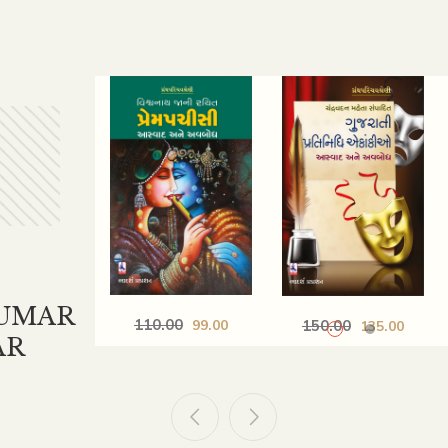
UMAR
110.00
99.00
150.00
135.00
AR
PREM PACHISI :
GUJARATI
AASWAD ANE
PRATINIDHI
AVABODH
EKANKIO :
AASWAD ANE
AVABODH