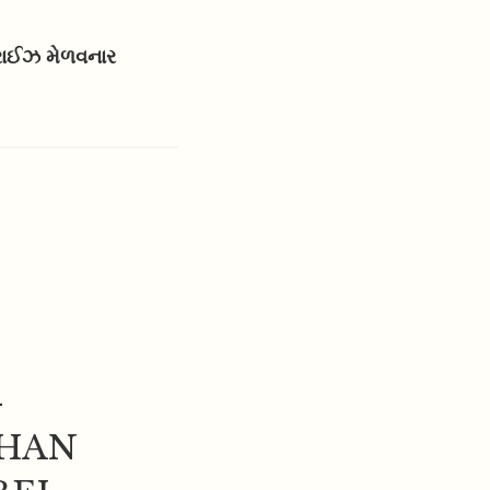
પ્રાઈઝ મેળવનાર
-
HAN