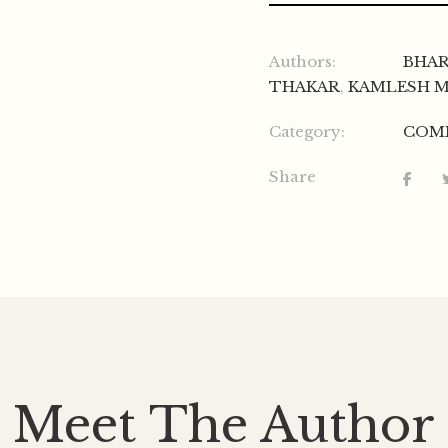
Authors:
BHA
THAKAR
,
KAMLESH M
Category:
COM
Share
Meet The Author