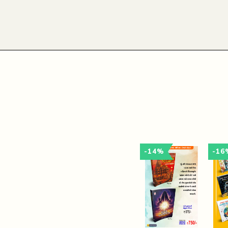
-14%
-16