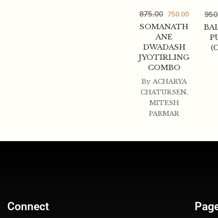
875.00
950
750.00
SOMANATH
BA
ANE
P
DWADASH
(
JYOTIRLING
COMBO
By
ACHARYA
CHATURSEN
,
MITESH
PARMAR
Connect
Pag