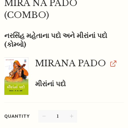
MIRA NA PADO
(COMBO)
નરસિંહ મહેતાના પદો અને મીરાંનાં પદો
(કોમ્બો)
MIRANA PADO
મીરાંનાં પદો
QUANTITY