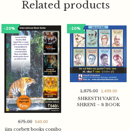
Related products
-20%
-20%
1,875.00
1,499.00
SHRESTH VARTA
SHRENI – 8 BOOK
675.00
540.00
jim corbett books combo