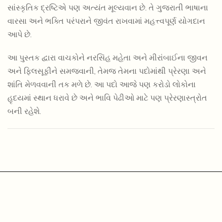
સાંસ્કૃતિક દ્રષ્ટિએ પણ અત્યંત મૂલ્યવાન છે. તે ગુજરાતી ભાષાના
વારસા અને ભક્તિ પરંપરાને જીવંત રાખવામાં મહત્ત્વપૂર્ણ યોગદાન
આપે છે.
આ પુસ્તક દ્વારા વાચકોને નરસિંહ મહેતા અને મીરાંબાઈના જીવન
અને ફિલસૂફીને સમજવાની, તેમજ તેમના પદોમાંથી પ્રેરણા અને
શાંતિ મેળવવાની તક મળે છે. આ પદો આજે પણ કરોડો લોકોના
હૃદયમાં સ્થાન ધરાવે છે અને ભાવિ પેઢીઓ માટે પણ પ્રેરણાસ્ત્રોત
બની રહેશે.