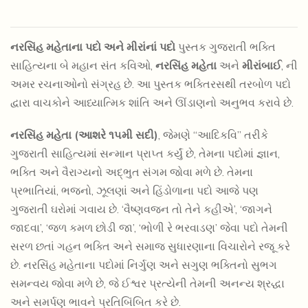
નરસિંહ મહેતાના પદો અને મીરાંનાં પદો
પુસ્તક ગુજરાતી ભક્તિ
સાહિત્યના બે મહાન સંત કવિઓ,
નરસિંહ મહેતા
અને
મીરાંબાઈ
, ની
અમર રચનાઓનો સંગ્રહ છે. આ પુસ્તક ભક્તિરસથી તરબોળ પદો
દ્વારા વાચકોને આધ્યાત્મિક શાંતિ અને ઊંડાણનો અનુભવ કરાવે છે.
નરસિંહ મહેતા (આશરે ૧૫મી સદી)
, જેમણે “આદિકવિ” તરીકે
ગુજરાતી સાહિત્યમાં સન્માન પ્રાપ્ત કર્યું છે, તેમના પદોમાં જ્ઞાન,
ભક્તિ અને વૈરાગ્યનો અદ્ભુત સંગમ જોવા મળે છે. તેમના
પ્રભાતિયાં, ભજનો, ઝૂલણાં અને હિંડોળાના પદો આજે પણ
ગુજરાતી ઘરોમાં ગવાય છે. ‘વૈષ્ણવજન તો તેને કહીએ’, ‘જાગને
જાદવા’, ‘જળ કમળ છોડી જા’, ‘ભોળી રે ભરવાડણ’ જેવા પદો તેમની
સરળ છતાં ગહન ભક્તિ અને સમાજ સુધારણાના વિચારોને રજૂ કરે
છે. નરસિંહ મહેતાના પદોમાં નિર્ગુણ અને સગુણ ભક્તિનો સુભગ
સમન્વય જોવા મળે છે, જે ઈશ્વર પ્રત્યેની તેમની અનન્ય શ્રદ્ધા
અને સમર્પણ ભાવને પ્રતિબિંબિત કરે છે.