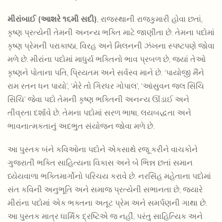
મીરાંબાઈ (આશરે ૧૬મી સદી)
, રાજસ્થાની રાજકુમારી હોવા છતાં,
કૃષ્ણ પ્રત્યેની તેમની અનન્ય ભક્તિ માટે જાણીતા છે. તેમના પદોમાં
કૃષ્ણ પ્રેમની પરાકાષ્ઠા, વિરહ અને મિલનની ઝંખના સ્પષ્ટપણે જોવા
મળે છે. મીરાંના પદોમાં માધુર્ય ભક્તિનો ભાવ પ્રબળ છે, જ્યાં તેઓ
કૃષ્ણને પોતાના પતિ, પ્રિયતમ અને સર્વસ્વ માને છે. ‘પાયોજી મૈંને
રામ રતન ધન પાયો’, ‘મેરે તો ગિરધર ગોપાલ’, ‘આંસુવન જલ સિંચિ
સિંચિ’ જેવા પદો તેમની કૃષ્ણ ભક્તિની અનન્ય ઊંડાઈ અને
તીવ્રતા દર્શાવે છે. તેમના પદોમાં સરળ ભાષા, લયબદ્ધતા અને
ભાવનાત્મકતાનું અદભુત સંયોજન જોવા મળે છે.
આ પુસ્તક બંને કવિઓના પદોને એકસાથે રજૂ કરીને વાચકોને
ગુજરાતી ભક્તિ સાહિત્યના વિકાસ અને બે ભિન્ન છતાં સમાન
ધ્યેયવાળા ભક્તિમાર્ગોનો પરિચય કરાવે છે. નરસિંહ મહેતાના પદોમાં
સંત કવિની અનુભૂતિ અને સમાજ પ્રત્યેની સભાનતા છે, જ્યારે
મીરાંના પદોમાં એક ભક્તના અતૂટ પ્રેમ અને સમર્પણની ગાથા છે.
આ પુસ્તક માત્ર ધાર્મિક દ્રષ્ટિએ જ નહીં, પરંતુ સાહિત્યિક અને