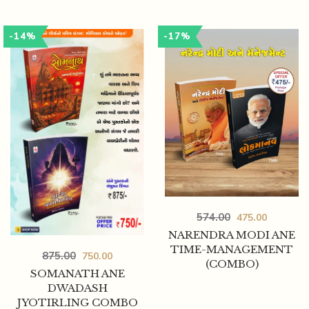
-14%
-17%
574.00
475.00
NARENDRA MODI ANE
TIME-MANAGEMENT
875.00
750.00
(COMBO)
SOMANATH ANE
DWADASH
JYOTIRLING COMBO