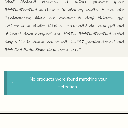
"રોબર્ટ કિયોસાકી વિશ્વભરમાં #1 પર્સનલ ફાઇનાન્સ પુસ્તક
RichDadPoorDad ના લેખક તરીકે સૌથી વધુ જાણીતા છે. તેઓ એક
ઉદ્યોગસાહસિક, શિક્ષક અને રોકાણકાર છે. તેમણે વિયેતનામ યુદ્ધ
દરમિયાન મરીન કોર્પ્સના હેલિકોપ્ટર પાઇલટ તરીકે સેવા આપી હતી અને
ઝેરોક્સમાં ટોચના વેચાણકર્તા હતા. 1997માં RichDadPoorDad લખીને
તેમણે ધ રિચ ડેડ કંપનીની સ્થાપના કરી. રોબર્ટ 27 પુસ્તકોના લેખક છે અને
Rich Dad Radio Show પોડકાસ્ટના હોસ્ટ છે."
No products were found matching your
selection.