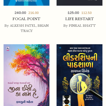
240.00
125.00
216.00
112.50
FOCAL POINT
LIFE RESTART
By
ALKESH PATEL
,
BRIAN
By
PINKAL BHATT
TRACY