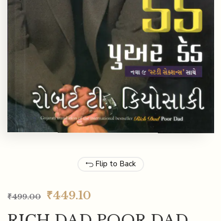
Flip to Back
₹
449.10
₹
499.00
RICH DAD POOR DAD