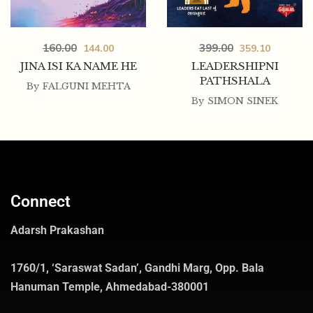
160.00
399.00
144.00
359.10
JINA ISI KA NAME HE
LEADERSHIPNI
PATHSHALA
By
FALGUNI MEHTA
By
SIMON SINEK
Connect
Adarsh Prakashan
1760/1, ‘Saraswat Sadan’, Gandhi Marg, Opp. Bala
Hanuman Temple, Ahmedabad-380001