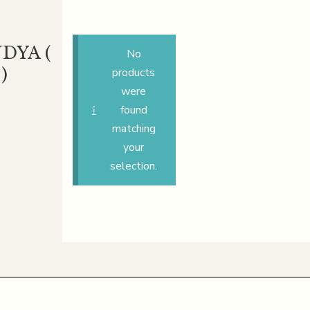
DYA (
No
)
products
were
found
matching
your
selection.