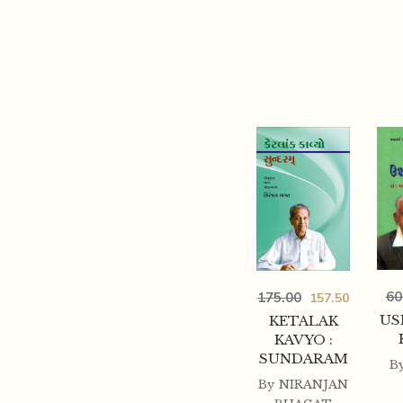
60
175.00
157.50
US
KETALAK
KAVYO :
SUNDARAM
B
By
NIRANJAN