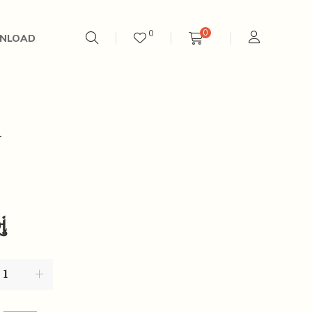
0
0
NLOAD
U
ં