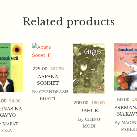
Related products
225.00
202.50
AAPANA
SONNET
By
CHANDRASHANKAR
BHATT
50.00
45
.00
54.00
200.00
180.00
PREMAN
HNAS NA
BAHUK
NA KAV
KAVYO
By
CHINU
By
NAGIN
y
MAFAT
MODI
PAREK
OZA