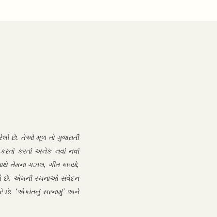
ેલો છે. તેઓ મૂળ તો ગુજરાતી
રતાં કરતાં અનેક નવાં નવાં
થે તેમના ગઝલ, ગીત કાવ્યો,
આપે છે. એમની રચનાઓ સંવેદન
છે. ‘એકાંતનું સરનામું’ અને