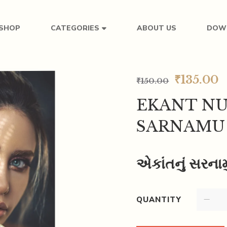
SHOP
ABOUT US
DOW
CATEGORIES
₹
135.00
₹
150.00
EKANT N
SARNAMU
એકાંતનું સરનામુ
QUANTITY