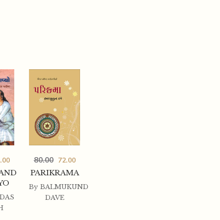
80.00
.00
72.00
AND
PARIKRAMA
YO
By
BALMUKUND
DAS
DAVE
H