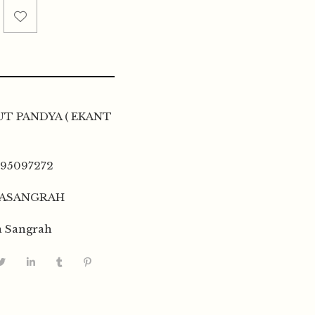
T PANDYA ( EKANT
195097272
YASANGRAH
a Sangrah