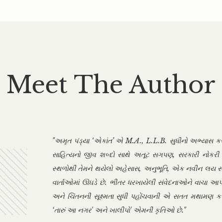
Meet The Author
"અમૃત પંડ્યા ‘એકાંત’ એ M.A., L.L.B. સુધીનો અભ્યાસ કર
સાહિત્યનો જીવ શબ્દો સાથે અતૂટ સગપણ, સરકારી નોકરી ક
સ્થળોથી તેમને થયેલો અહેસાસ, અનુભૂતિ, એક નવીન લય સા
વાર્તાઓમાં ઊઘડે છે. ભીતર ધરખાયેલી સંવેદનાઓને વાચા 
અને ચિંતનની સૂક્ષ્મતા સુધી પહોંચવાની એ સતત મથામણ કરે 
‘તારું આ નગર' અને ખાલીપો' એમની કૃતિઓ છે."