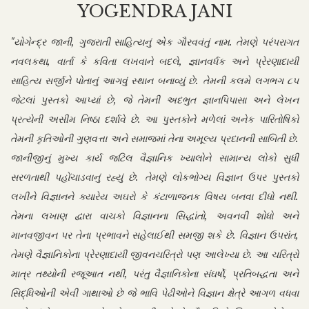
YOGENDRA JANI
"યોગેન્દ્ર જાની, ગુજરાતી સાહિત્યનું એક ગૌરવવંતું નામ. તેમણે પરંપરાગત
નવલકથા, વાર્તા કે કવિતા લખવાને બદલે, જ્ઞાનવર્ધક અને પ્રેરણાદાયી
સાહિત્ય સર્જીને પોતાનું આગવું સ્થાન બનાવ્યું છે. તેમની કલમે લગભગ ૮૫
જેટલાં પુસ્તકો આપ્યાં છે, જે તેમની અદભુત જ્ઞાનપિપાસા અને લેખન
પ્રત્યેની અસીમ નિષ્ઠા દર્શાવે છે. આ પુસ્તકોને મળેલાં અનેક પારિતોષિકો
તેમની કૃતિઓની ગુણવત્તા અને સમાજમાં તેના અમૂલ્ય પ્રદાનની સાબિતી છે.
જાનીજીનું મુખ્ય કાર્ય જટિલ વૈજ્ઞાનિક ખ્યાલોને સામાન્ય લોકો સુધી
સરળતાથી પહોંચાડવાનું રહ્યું છે. તેમણે લોકભોગ્ય વિજ્ઞાન ઉપર પુસ્તકો
લખીને વિજ્ઞાનને ક્યારેય અઘરો કે કંટાળાજનક વિષય બનવા દીધો નથી.
તેમના લખાણ દ્વારા વાચકો વિજ્ઞાનના સિદ્ધાંતો, અવનવી શોધો અને
માનવજીવન પર તેના પ્રભાવને સહેલાઈથી સમજી શકે છે. વિજ્ઞાન ઉપરાંત,
તેમણે વૈજ્ઞાનિકોના પ્રેરણાદાયી જીવનચરિત્રો પણ આલેખ્યા છે. આ ચરિત્રો
માત્ર તથ્યોની રજૂઆત નથી, પરંતુ વૈજ્ઞાનિકોના સંઘર્ષો, પ્રતિબદ્ધતા અને
સિદ્ધિઓની એવી ગાથાઓ છે જે ભાવિ પેઢીઓને વિજ્ઞાન ક્ષેત્રે આગળ વધવા