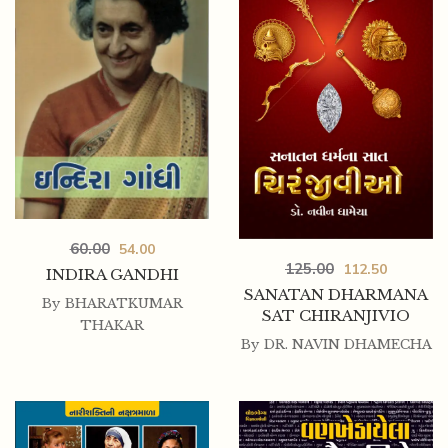
175.00
155.00
SHRI JAGGI VASUDEV SADGURU
60.00
54.00
125.00
112.50
INDIRA GANDHI
SANATAN DHARMANA
By
BHARATKUMAR
SAT CHIRANJIVIO
THAKAR
By
DR. NAVIN DHAMECHA