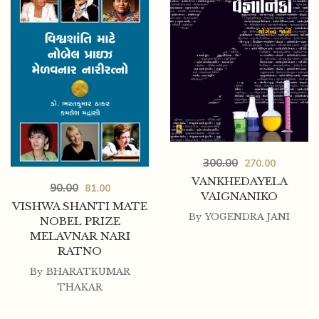
300.00
270.00
VANKHEDAYELA
90.00
81.00
VAIGNANIKO
VISHWA SHANTI MATE
By
YOGENDRA JANI
NOBEL PRIZE
MELAVNAR NARI
RATNO
By
BHARATKUMAR
THAKAR