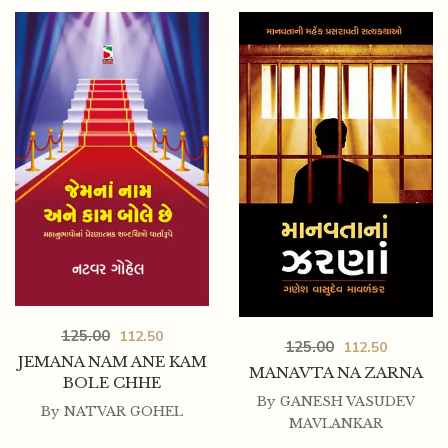
125.00
112.50
125.00
112.50
JEMANA NAM ANE KAM
MANAVTA NA ZARNA
BOLE CHHE
By
GANESH VASUDEV
By
NATVAR GOHEL
MAVLANKAR