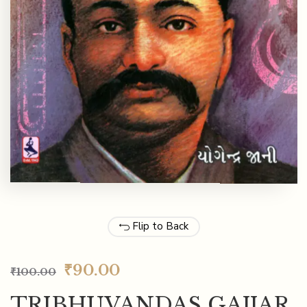
Flip to Back
₹
90.00
₹
100.00
TRIBHUVANDAS GAJJAR