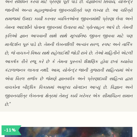
અને સંશોધન કરવા માટે પ્રેરણા પૂરી પાડે છે. વૈજ્ઞાનિકો સિવાય, યોગેન્દ્ર
જાનીએ અન્ય મહાનુભાવોના જીવનચરિત્રો પણ લખ્યા છે. આ ચરિત્રો
સમાજમાં ઉમદા કાર્યો કરનાર વ્યક્તિઓના જીવનમાંથી પ્રેરણા લેવા અને
તેમના આદર્શોને પોતાના જીવનમાં ઉતારવા માટે પ્રોત્સાહન આપે છે. તેમની
કૃતિઓ જ્ઞાન આપવાની સાથે સાથે મૂલ્યનિષ્ઠ જીવન જીવવા માટે પણ
માર્ગદર્શન પૂરું પાડે છે. તેમની લેખનશૈલી અત્યંત સરળ, સ્પષ્ટ અને તાર્કિક
છે, જે વાચકને વિષય સાથે સહેલાઈથી જોડી રાખે છે. તેઓ માહિતીને એટલી
આકર્ષક રીતે રજૂ કરે છે કે તેમના પુસ્તકો શૈક્ષણિક હોવા છતાં ક્યારેય
કંટાળાજનક લાગતા નથી. આમ, યોગેન્દ્ર જાની ગુજરાતી સાહિત્યમાં એક
એવા વિરલ સર્જક છે જેમણે જ્ઞાનવર્ધક અને પ્રેરણાદાયી સાહિત્ય દ્વારા
વાચકોના બૌદ્ધિક વિકાસમાં અમૂલ્ય યોગદાન આપ્યું છે. વિજ્ઞાન અને
જીવનચરિત્ર લેખનના ક્ષેત્રમાં તેમનું કાર્ય ખરેખર એક સીમાચિહ્ન સમાન
છે."
-11%