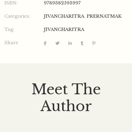
ISBN:
9789382593997
Categories:
JIVANCHARITRA
,
PRERNATMAK
Tag:
JIVANCHARITRA
Share
Meet The
Author