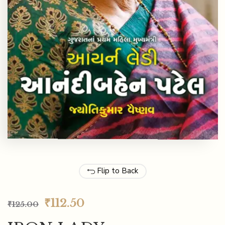
Flip to Back
₹
112.50
₹
125.00