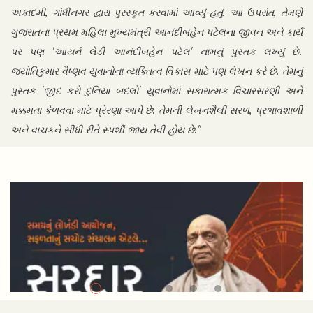
અકાદમી, ગાંધીનગર દ્વારા પુરસ્કૃત કરવામાં આવ્યું હતું. આ ઉપરાંત, તેમણે
ગુજરાતના પ્રથમ મહિલા મુખ્યમંત્રી આનંદીબહેન પટેલના જીવન અને કાર્ય
પર પણ 'આયર્ન લેડી આનંદીબહેન પટેલ' નામનું પુસ્તક લખ્યું છે.
જ્યોતિકુમાર વૈષ્ણવ યુવાનોના વ્યક્તિત્વ વિકાસ માટે પણ લેખન કરે છે. તેમનું
પુસ્તક 'જીદ કરો દુનિયા બદલો' યુવાનોમાં સકારાત્મક વિચારસરણી અને
મક્કમતા કેળવવા માટે પ્રેરણા આપે છે. તેમની લેખનશૈલી સરળ, પ્રભાવશાળી
અને વાચકને સીધી રીતે સ્પર્શી જાય તેવી હોય છે."