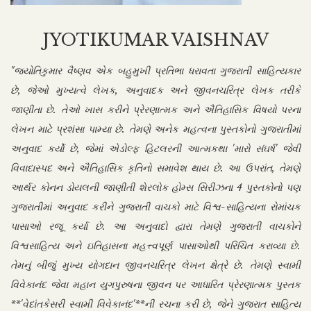
JYOTIKUMAR VAISHNAV
"જ્યોતિકુમાર વૈષ્ણવ એક બહુમુખી પ્રતિભા ધરાવતા ગુજરાતી સાહિત્યકાર
છે, જેઓ મુખ્યત્વે લેખક, અનુવાદક અને જીવનચરિત્ર લેખક તરીકે
જાણીતા છે. તેઓ ખાસ કરીને પ્રેરણાત્મક અને ઐતિહાસિક વિષયો પરના
લેખન માટે પ્રશંસા પામ્યા છે. તેમણે અનેક મહત્વના પુસ્તકોનો ગુજરાતીમાં
અનુવાદ કર્યો છે, જેમાં એડોલ્ફ હિટલરની આત્મકથા 'મારો સંઘર્ષ' જેવી
વિવાદાસ્પદ અને ઐતિહાસિક કૃતિનો સમાવેશ થાય છે. આ ઉપરાંત, તેમણે
આર્થર કોનન ડોયલની જાણીતી શેરલોક હોમ્સ સિરીઝના 4 પુસ્તકોનો પણ
ગુજરાતીમાં અનુવાદ કરીને ગુજરાતી વાચકો માટે વિશ્વ-સાહિત્યના રોમાંચક
પાસાઓ રજૂ કર્યા છે. આ અનુવાદો દ્વારા તેમણે ગુજરાતી વાચકોને
વિશ્વસાહિત્ય અને ઇતિહાસના મહત્ત્વપૂર્ણ પાસાઓથી પરિચિત કરાવ્યા છે.
તેમનું બીજું મુખ્ય યોગદાન જીવનચરિત્ર લેખન ક્ષેત્રે છે. તેમણે સ્વામી
વિવેકાનંદ જેવા મહાન યુગપુરુષના જીવન પર આધારિત પ્રેરણાત્મક પુસ્તક
**'વેદાંતકેસરી સ્વામી વિવેકાનંદ'**ની રચના કરી છે, જેને ગુજરાત સાહિત્ય