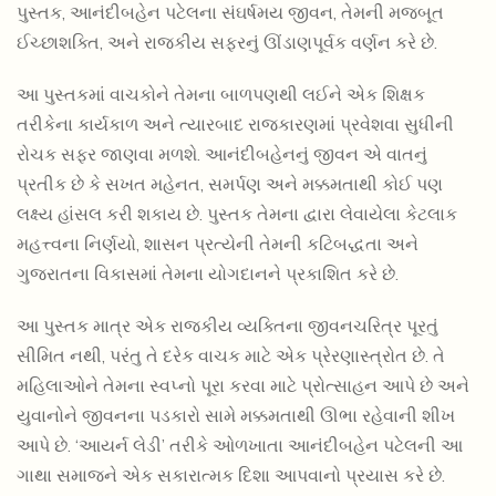
પુસ્તક, આનંદીબહેન પટેલના સંઘર્ષમય જીવન, તેમની મજબૂત
ઈચ્છાશક્તિ, અને રાજકીય સફરનું ઊંડાણપૂર્વક વર્ણન કરે છે.
250.00
225.00
SARDAR VALLABHBHAI PATEL ANE TIME
આ પુસ્તકમાં વાચકોને તેમના બાળપણથી લઈને એક શિક્ષક
MANAGEMENT
તરીકેના કાર્યકાળ અને ત્યારબાદ રાજકારણમાં પ્રવેશવા સુધીની
રોચક સફર જાણવા મળશે. આનંદીબહેનનું જીવન એ વાતનું
પ્રતીક છે કે સખત મહેનત, સમર્પણ અને મક્કમતાથી કોઈ પણ
લક્ષ્ય હાંસલ કરી શકાય છે. પુસ્તક તેમના દ્વારા લેવાયેલા કેટલાક
મહત્ત્વના નિર્ણયો, શાસન પ્રત્યેની તેમની કટિબદ્ધતા અને
ગુજરાતના વિકાસમાં તેમના યોગદાનને પ્રકાશિત કરે છે.
આ પુસ્તક માત્ર એક રાજકીય વ્યક્તિના જીવનચરિત્ર પૂરતું
સીમિત નથી, પરંતુ તે દરેક વાચક માટે એક પ્રેરણાસ્ત્રોત છે. તે
મહિલાઓને તેમના સ્વપ્નો પૂરા કરવા માટે પ્રોત્સાહન આપે છે અને
યુવાનોને જીવનના પડકારો સામે મક્કમતાથી ઊભા રહેવાની શીખ
આપે છે. ‘આયર્ન લેડી’ તરીકે ઓળખાતા આનંદીબહેન પટેલની આ
ગાથા સમાજને એક સકારાત્મક દિશા આપવાનો પ્રયાસ કરે છે.