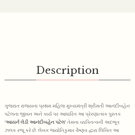
Description
ગુજરાત રાજ્યના પ્રથમ મહિલા મુખ્યમંત્રી શ્રીમતી આનંદીબહેન
પટેલના જીવન અને કાર્ય પર આધારિત આ પ્રેરણાત્મક પુસ્તક
‘આયર્ન લેડી આનંદીબહેન પટેલ’
તેમના વ્યક્તિત્વની અદભૂત
ઝલક રજૂ કરે છે. લેખક જ્યોતિકુમાર વૈષ્ણવ દ્વારા લિખિત આ