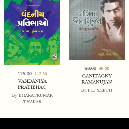
50.00
45.00
125.00
112.50
GANITAGNY
VANDANIYA
RAMANUJAN
PRATIBHAO
By
I. H. SHETH
By
BHARATKUMAR
THAKAR