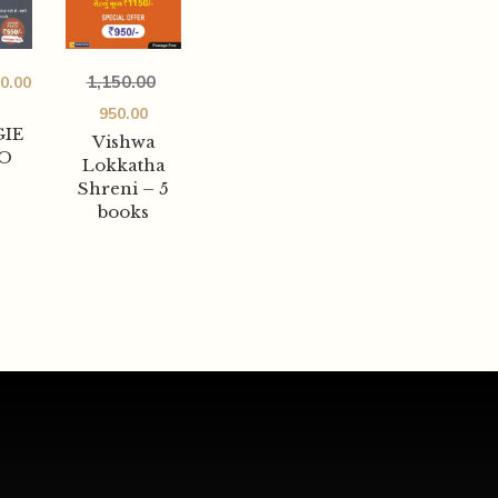
1,150.00
0.00
950.00
IE
Vishwa
O
Lokkatha
Shreni – 5
books