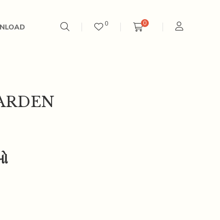
0
0
NLOAD
0
ARDEN
બો