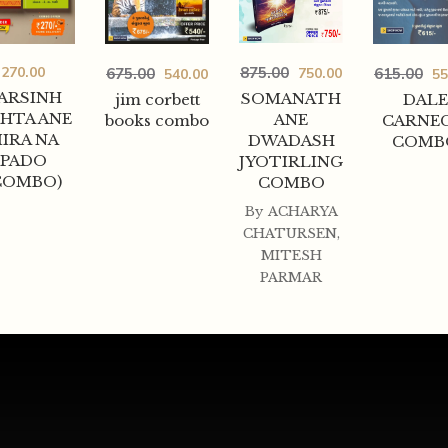
270.00
875.00
675.00
615.00
750.00
540.00
55
ARSINH
SOMANATH
jim corbett
DALE
HTA ANE
ANE
books combo
CARNEG
IRA NA
DWADASH
COMB
PADO
JYOTIRLING
COMBO)
COMBO
By
ACHARYA
CHATURSEN
,
MITESH
PARMAR