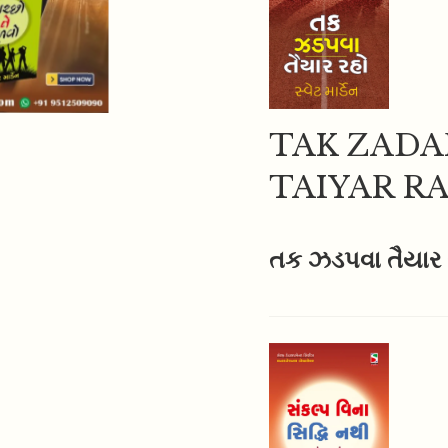
TAK ZADA
TAIYAR R
તક ઝડપવા તૈયાર 