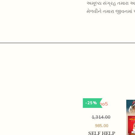
અમૂલ્ય સંગ્રહ તમારા આ
મેળવીને તમારા જીવનમાં પ
-25%
1,314.00
985.00
SELF HELP