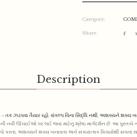
Category:
COM
Share
Description
ો –
તક ઝડપવા તૈયાર રહો
,
સંકલ્પ વિના સિદ્ધિ નથી
,
અશક્યને શક્ય બ
 નવી ઊંચાઈઓ પર લઈ જવા માટેનું શ્રેષ્ઠ માર્ગદર્શન છે. આ પુસ્તકો
નો કરતા, અશક્યને શક્ય બનાવતા અને સકારાત્મક વિચારોથી સપના સ