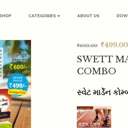
SHOP
ABOUT US
DOW
CATEGORIES
₹
499.0
₹
600.00
SWETT M
COMBO
સ્વેટ માર્ડેન કોમ્