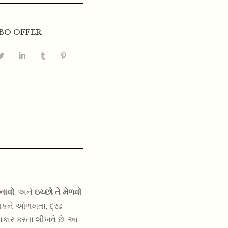
BO OFFER
નાવો
, અને
ઇચ્છો તે મેળવો
 તકને ઓળખતા, દ્રઢ
ાકાર કરતા શીખવે છે. આ