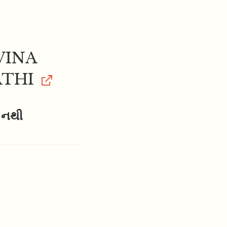
VINA
ATHI
િ નથી