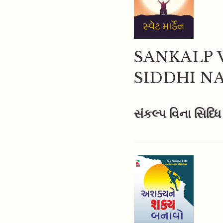
SANKALP 
SIDDHI N
સંકલ્પ વિના સિધ્ધ