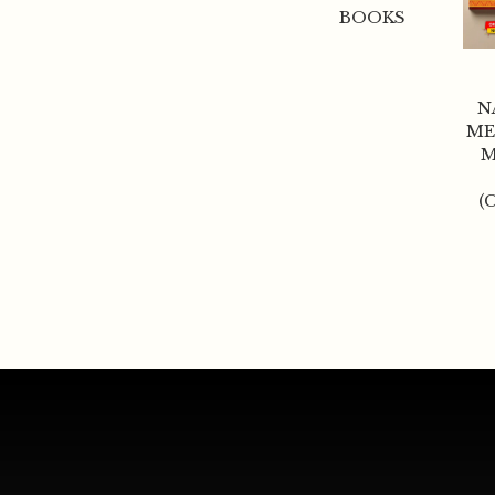
BOOKS
N
ME
M
(