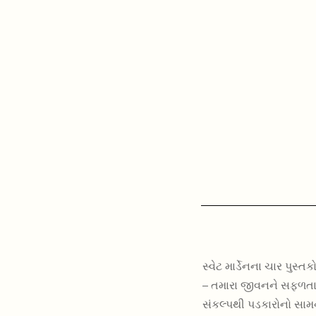
સ્વેટ માર્ડેનના ચાર પુસ્તક
– તમારા જીવનને સફળતાની
સંકલ્પથી પડકારોનો સામ