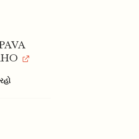
PAVA
AHO
રહો