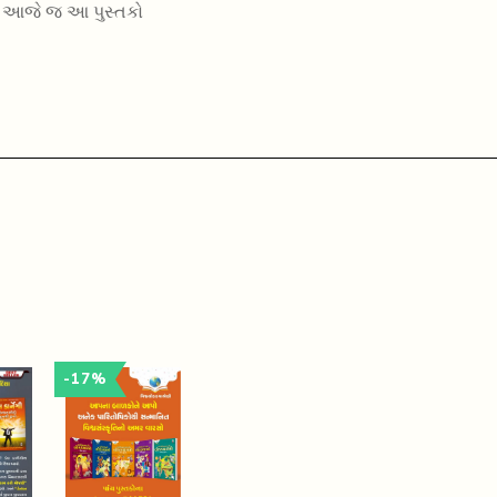
. આજે જ આ પુસ્તકો
-17%