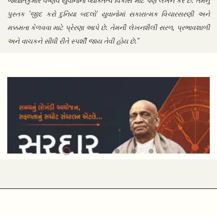
જ્યોતિકુમાર વૈષ્ણવ યુવાનોના વ્યક્તિત્વ વિકાસ માટે પણ લેખન કરે છે. તેમનું
પુસ્તક 'જીદ કરો દુનિયા બદલો' યુવાનોમાં સકારાત્મક વિચારસરણી અને
મક્કમતા કેળવવા માટે પ્રેરણા આપે છે. તેમની લેખનશૈલી સરળ, પ્રભાવશાળી
અને વાચકને સીધી રીતે સ્પર્શી જાય તેવી હોય છે."