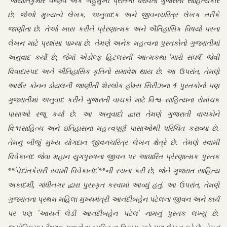
"જ્યોતિકુમાર વૈષ્ણવ એક બહુમુખી પ્રતિભા ધરાવતા ગુજરાતી સાહિત્યકાર
છે, જેઓ મુખ્યત્વે લેખક, અનુવાદક અને જીવનચરિત્ર લેખક તરીકે
જાણીતા છે. તેઓ ખાસ કરીને પ્રેરણાત્મક અને ઐતિહાસિક વિષયો પરના
લેખન માટે પ્રશંસા પામ્યા છે. તેમણે અનેક મહત્વના પુસ્તકોનો ગુજરાતીમાં
અનુવાદ કર્યો છે, જેમાં એડોલ્ફ હિટલરની આત્મકથા 'મારો સંઘર્ષ' જેવી
વિવાદાસ્પદ અને ઐતિહાસિક કૃતિનો સમાવેશ થાય છે. આ ઉપરાંત, તેમણે
આર્થર કોનન ડોયલની જાણીતી શેરલોક હોમ્સ સિરીઝના 4 પુસ્તકોનો પણ
ગુજરાતીમાં અનુવાદ કરીને ગુજરાતી વાચકો માટે વિશ્વ-સાહિત્યના રોમાંચક
પાસાઓ રજૂ કર્યા છે. આ અનુવાદો દ્વારા તેમણે ગુજરાતી વાચકોને
વિશ્વસાહિત્ય અને ઇતિહાસના મહત્ત્વપૂર્ણ પાસાઓથી પરિચિત કરાવ્યા છે.
તેમનું બીજું મુખ્ય યોગદાન જીવનચરિત્ર લેખન ક્ષેત્રે છે. તેમણે સ્વામી
વિવેકાનંદ જેવા મહાન યુગપુરુષના જીવન પર આધારિત પ્રેરણાત્મક પુસ્તક
**'વેદાંતકેસરી સ્વામી વિવેકાનંદ'**ની રચના કરી છે, જેને ગુજરાત સાહિત્ય
અકાદમી, ગાંધીનગર દ્વારા પુરસ્કૃત કરવામાં આવ્યું હતું. આ ઉપરાંત, તેમણે
ગુજરાતના પ્રથમ મહિલા મુખ્યમંત્રી આનંદીબહેન પટેલના જીવન અને કાર્ય
પર પણ 'આયર્ન લેડી આનંદીબહેન પટેલ' નામનું પુસ્તક લખ્યું છે.