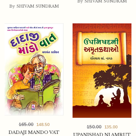
By
SHIVAM SUNDRAM
By
SHIVAM SUNDRAM
165.00
148.50
150.00
135.00
DADAJI MANDO VAT
UPANISHAD NI AMRUT