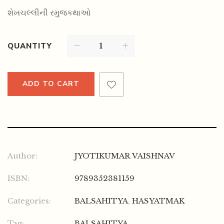
શેખચલ્લીની રમુજકથાઓ
QUANTITY
ADD TO CART
Author:
JYOTIKUMAR VAISHNAV
ISBN:
9789352381159
Categories:
BALSAHITYA
,
HASYATMAK
Tag:
BALSAHITYA