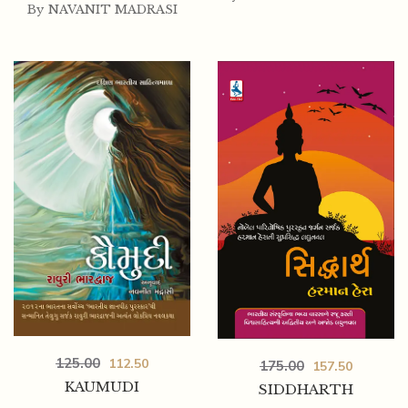
By
NAVANIT MADRASI
125.00
112.50
175.00
157.50
KAUMUDI
SIDDHARTH