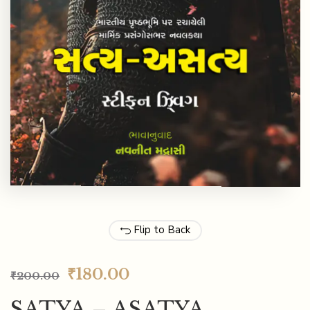
Flip to Back
₹
180.00
₹
200.00
SATYA – ASATYA