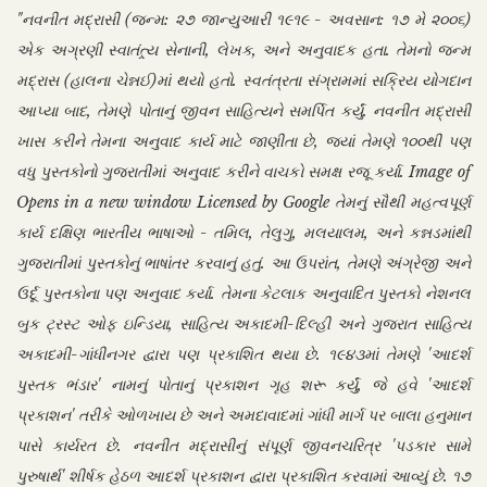
"નવનીત મદ્રાસી (જન્મ: ૨૭ જાન્યુઆરી ૧૯૧૯ - અવસાન: ૧૭ મે ૨૦૦૬)
એક અગ્રણી સ્વાતંત્ર્ય સેનાની, લેખક, અને અનુવાદક હતા. તેમનો જન્મ
મદ્રાસ (હાલના ચેન્નઈ)માં થયો હતો. સ્વતંત્રતા સંગ્રામમાં સક્રિય યોગદાન
આપ્યા બાદ, તેમણે પોતાનું જીવન સાહિત્યને સમર્પિત કર્યું. નવનીત મદ્રાસી
ખાસ કરીને તેમના અનુવાદ કાર્ય માટે જાણીતા છે, જ્યાં તેમણે ૧૦૦થી પણ
વધુ પુસ્તકોનો ગુજરાતીમાં અનુવાદ કરીને વાચકો સમક્ષ રજૂ કર્યા. Image of
Opens in a new window Licensed by Google તેમનું સૌથી મહત્વપૂર્ણ
કાર્ય દક્ષિણ ભારતીય ભાષાઓ - તમિલ, તેલુગુ, મલયાલમ, અને કન્નડમાંથી
ગુજરાતીમાં પુસ્તકોનું ભાષાંતર કરવાનું હતું. આ ઉપરાંત, તેમણે અંગ્રેજી અને
ઉર્દૂ પુસ્તકોના પણ અનુવાદ કર્યા. તેમના કેટલાક અનુવાદિત પુસ્તકો નેશનલ
બુક ટ્રસ્ટ ઓફ ઇન્ડિયા, સાહિત્ય અકાદમી-દિલ્હી અને ગુજરાત સાહિત્ય
અકાદમી-ગાંધીનગર દ્વારા પણ પ્રકાશિત થયા છે. ૧૯૪૩માં તેમણે 'આદર્શ
પુસ્તક ભંડાર' નામનું પોતાનું પ્રકાશન ગૃહ શરૂ કર્યું, જે હવે 'આદર્શ
પ્રકાશન' તરીકે ઓળખાય છે અને અમદાવાદમાં ગાંધી માર્ગ પર બાલા હનુમાન
પાસે કાર્યરત છે. નવનીત મદ્રાસીનું સંપૂર્ણ જીવનચરિત્ર 'પડકાર સામે
પુરુષાર્થ' શીર્ષક હેઠળ આદર્શ પ્રકાશન દ્વારા પ્રકાશિત કરવામાં આવ્યું છે. ૧૭