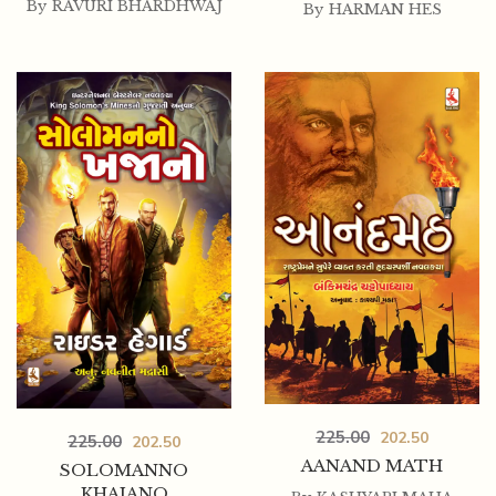
By
RAVURI BHARDHWAJ
By
HARMAN HES
225.00
202.50
225.00
202.50
AANAND MATH
SOLOMANNO
KHAJANO