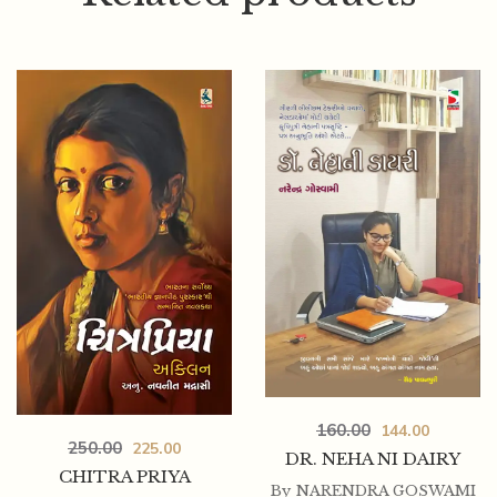
300.00
270.00
SONE MADHYU KAFAN
160.00
144.00
250.00
225.00
DR. NEHA NI DAIRY
CHITRA PRIYA
By
NARENDRA GOSWAMI