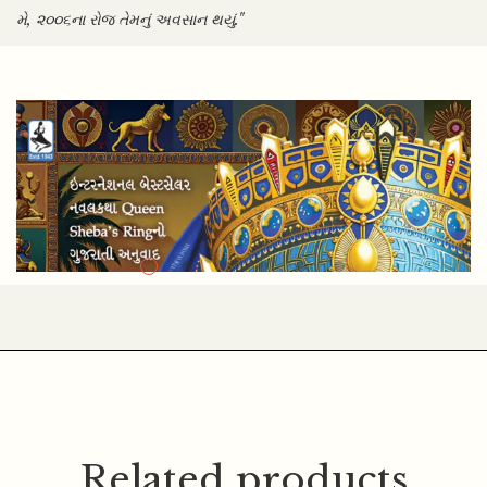
મે, ૨૦૦૬ના રોજ તેમનું અવસાન થયું."
Related products