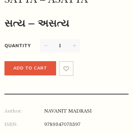
સત્ય – અસત્ય
QUANTITY
ADD TO CART
Author:
NAVANIT MADRASI
ISBN:
9789347073397