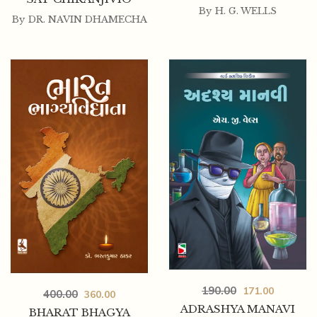
By
H. G. WELLS
By
DR. NAVIN DHAMECHA
190.00
171.00
400.00
360.00
ADRASHYA MANAVI
BHARAT BHAGYA