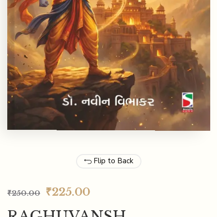
Flip to Back
₹
225.00
₹
250.00
RAGHUVANSH