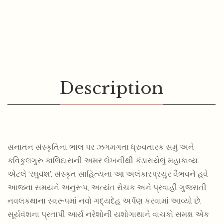
Description
સનાતન સંસ્કૃતિના ભાલ પર ઝગમગતા ધ્રુવતારક સમું અને
કવિકુલગુરુ કાલિદાસની અમર લેખનીથી કંડારાયેલું મહાકાવ્ય
એટલે ‘રઘુવંશ’. સંસ્કૃત સાહિત્યના આ અલંકારપ્રચુર વૈભવને હવે
આજના સમયને અનુરૂપ, અત્યંત રોચક અને પ્રવાહી ગુજરાતી
નવલકથાના સ્વરૂપમાં નવો ગદ્યદેહ અર્પણ કરવામાં આવ્યો છે.
સૂર્યવંશના પ્રતાપી આર્ય નરેશોની યશોગાથાને વાચકો સમક્ષ એક