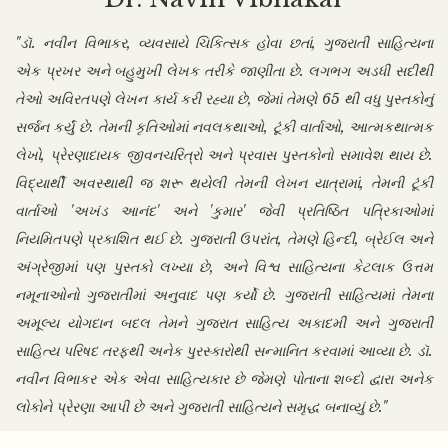
"ડૉ. નવીન વિભાકર, વ્યવસાયે ચિકિત્સક હોવા છતાં, ગુજરાતી સાહિત્યના
એક પ્રખર અને બહુમુખી લેખક તરીકે જાણીતા છે. લગભગ અડધી સદીથી
તેઓ અવિરતપણે લેખન કાર્ય કરી રહ્યા છે, જેમાં તેમણે 65 થી વધુ પુસ્તકોનું
સર્જન કર્યું છે. તેમની કૃતિઓમાં નવલકથાઓ, ટૂંકી વાર્તાઓ, આત્મકથાત્મક
લેખો, પ્રેરણાદાયક જીવનચરિત્રો અને પ્રવાસ પુસ્તકોનો સમાવેશ થાય છે.
વિદ્યાર્થી અવસ્થાથી જ શરૂ થયેલી તેમની લેખન યાત્રામાં, તેમની ટૂંકી
વાર્તાઓ 'અખંડ આનંદ' અને 'કુમાર' જેવી પ્રતિષ્ઠિત પત્રિકાઓમાં
નિયમિતપણે પ્રકાશિત થઈ છે. ગુજરાતી ઉપરાંત, તેમણે હિન્દી, બ્રેઈલ અને
અંગ્રેજીમાં પણ પુસ્તકો લખ્યા છે, અને વિશ્વ સાહિત્યના કેટલાક ઉત્તમ
નમૂનાઓનો ગુજરાતીમાં અનુવાદ પણ કર્યો છે. ગુજરાતી સાહિત્યમાં તેમના
અમૂલ્ય યોગદાન બદલ તેમને ગુજરાત સાહિત્ય અકાદમી અને ગુજરાતી
સાહિત્ય પરિષદ તરફથી અનેક પુરસ્કારોથી સન્માનિત કરવામાં આવ્યા છે. ડૉ.
નવીન વિભાકર એક એવા સાહિત્યકાર છે જેમણે પોતાના શબ્દો દ્વારા અનેક
લોકોને પ્રેરણા આપી છે અને ગુજરાતી સાહિત્યને સમૃદ્ધ બનાવ્યું છે."