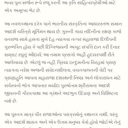
ભવ્ય પુનઃસર્જન રૂપે રજૂ કરતી આ કૃતિ સાહિત્યપ્રેમીઓ માટે
એક અમૂલ્ય ભેટ છે.
આ નવલકથાના દરેક પાને ભારતીય સંસ્કૃતિના આધારસ્તંભ સમાન
આદર્શ ચરિત્રો મૂર્તિમંત થાય છે. ગુરુની ગાય નંદિનીના રક્ષણ કાજે
વનરાજ સામે હસતા મુખે દેહ ત્યાગવા તત્પર મહારાજા દિલીપની
ગુરુભક્તિ હોય કે પછી દિગ્વિજયની અખૂટ સંપત્તિ દાન કરી દેનાર
સમ્રાટ રઘુનું ઔદાર્ય; આ તમામ પ્રસંગો અહીં હૃદયસ્પર્શી રીતે
આલેખાયા છે. એટલું જ નહીં, પ્રિયા ઇન્દુમતીના વિરહમાં પ્રાણ
ત્યાગતા નરેશ અજની સંવેદનશીલતા, વચનપાલનની વેદી પર
પ્રાણાહુતિ આપતા મહારાજા દશરથની નિષ્ઠા અને લોકારાધન માટે
સર્વસ્વનો ભોગ આપનાર મર્યાદા પુરુષોત્તમ શ્રીરામના આદર્શ
જીવનની ગૌરવગાથા આ ગ્રંથને અદભુત ઊંડાણ અને વિશિષ્ટતા
બક્ષે છે.
આ પુસ્તક માત્ર વીર રાજાઓના પરાક્રમોનું કથાનક નથી, પરંતુ
એક આદર્શ શાસક અને એક ઉત્તમ મનુષ્ય કેવો હોવો જોઈએ તેનું