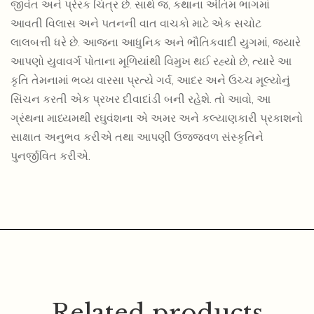
જીવંત અને પ્રેરક ચિત્ર છે. સાથે જ, કથાના અંતિમ ભાગમાં
આવતી વિલાસ અને પતનની વાત વાચકો માટે એક સચોટ
લાલબત્તી ધરે છે. આજના આધુનિક અને ભૌતિકવાદી યુગમાં, જ્યારે
આપણો યુવાવર્ગ પોતાના મૂળિયાંથી વિમુખ થઈ રહ્યો છે, ત્યારે આ
કૃતિ તેમનામાં ભવ્ય વારસા પ્રત્યે ગર્વ, આદર અને ઉચ્ચ મૂલ્યોનું
સિંચન કરતી એક પ્રખર દીવાદાંડી બની રહેશે. તો આવો, આ
ગ્રંથના માધ્યમથી રઘુવંશના એ અમર અને કલ્યાણકારી પ્રકાશનો
સાક્ષાત અનુભવ કરીએ તથા આપણી ઉજ્જવળ સંસ્કૃતિને
પુનર્જીવિત કરીએ.
Related products