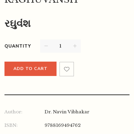
રઘુવંંશ
QUANTITY
ADD TO CART
Author:
Dr. Navin Vibhakar
ISBN:
9788169494762