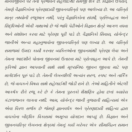
માનવજીવન પર તેના પ્રભાવને સહેલાઈથી સમજી શકે છે. વિજ્ઞાન ઉપરાંત,
તેમણે વૈજ્ઞાનિકોના પ્રેરણાદાયી જીવનચરિત્રો પણ આલેખ્યા છે. આ ચરિત્રો
માત્ર તથ્યોની રજૂઆત નથી, પરંતુ વૈજ્ઞાનિકોના સંઘર્ષો, પ્રતિબદ્ધતા અને
સિદ્ધિઓની એવી ગાથાઓ છે જે ભાવિ પેઢીઓને વિજ્ઞાન ક્ષેત્રે આગળ વધવા
અને સંશોધન કરવા માટે પ્રેરણા પૂરી પાડે છે. વૈજ્ઞાનિકો સિવાય, યોગેન્દ્ર
જાનીએ અન્ય મહાનુભાવોના જીવનચરિત્રો પણ લખ્યા છે. આ ચરિત્રો
સમાજમાં ઉમદા કાર્યો કરનાર વ્યક્તિઓના જીવનમાંથી પ્રેરણા લેવા અને
તેમના આદર્શોને પોતાના જીવનમાં ઉતારવા માટે પ્રોત્સાહન આપે છે. તેમની
કૃતિઓ જ્ઞાન આપવાની સાથે સાથે મૂલ્યનિષ્ઠ જીવન જીવવા માટે પણ
માર્ગદર્શન પૂરું પાડે છે. તેમની લેખનશૈલી અત્યંત સરળ, સ્પષ્ટ અને તાર્કિક
છે, જે વાચકને વિષય સાથે સહેલાઈથી જોડી રાખે છે. તેઓ માહિતીને એટલી
આકર્ષક રીતે રજૂ કરે છે કે તેમના પુસ્તકો શૈક્ષણિક હોવા છતાં ક્યારેય
કંટાળાજનક લાગતા નથી. આમ, યોગેન્દ્ર જાની ગુજરાતી સાહિત્યમાં એક
એવા વિરલ સર્જક છે જેમણે જ્ઞાનવર્ધક અને પ્રેરણાદાયી સાહિત્ય દ્વારા
વાચકોના બૌદ્ધિક વિકાસમાં અમૂલ્ય યોગદાન આપ્યું છે. વિજ્ઞાન અને
જીવનચરિત્ર લેખનના ક્ષેત્રમાં તેમનું કાર્ય ખરેખર એક સીમાચિહ્ન સમાન