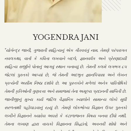
YOGENDRA JANI
"યોગેન્દ્ર જાની, ગુજરાતી સાહિત્યનું એક ગૌરવવંતું નામ. તેમણે પરંપરાગત
નવલકથા, વાર્તા કે કવિતા લખવાને બદલે, જ્ઞાનવર્ધક અને પ્રેરણાદાયી
સાહિત્ય સર્જીને પોતાનું આગવું સ્થાન બનાવ્યું છે. તેમની કલમે લગભગ ૮૫
જેટલાં પુસ્તકો આપ્યાં છે, જે તેમની અદભુત જ્ઞાનપિપાસા અને લેખન
પ્રત્યેની અસીમ નિષ્ઠા દર્શાવે છે. આ પુસ્તકોને મળેલાં અનેક પારિતોષિકો
તેમની કૃતિઓની ગુણવત્તા અને સમાજમાં તેના અમૂલ્ય પ્રદાનની સાબિતી છે.
જાનીજીનું મુખ્ય કાર્ય જટિલ વૈજ્ઞાનિક ખ્યાલોને સામાન્ય લોકો સુધી
સરળતાથી પહોંચાડવાનું રહ્યું છે. તેમણે લોકભોગ્ય વિજ્ઞાન ઉપર પુસ્તકો
લખીને વિજ્ઞાનને ક્યારેય અઘરો કે કંટાળાજનક વિષય બનવા દીધો નથી.
તેમના લખાણ દ્વારા વાચકો વિજ્ઞાનના સિદ્ધાંતો, અવનવી શોધો અને