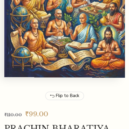
Flip to Back
₹
99.00
₹
110.00
PRACHIN BHARATIYA