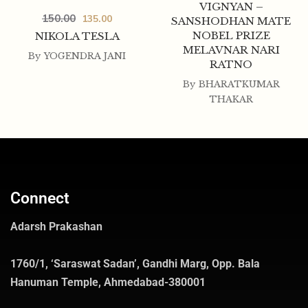
VIGNYAN –
150.00
135.00
SANSHODHAN MATE
NOBEL PRIZE
NIKOLA TESLA
MELAVNAR NARI
By
YOGENDRA JANI
RATNO
By
BHARATKUMAR
THAKAR
Connect
Adarsh Prakashan
1760/1, ‘Saraswat Sadan’, Gandhi Marg, Opp. Bala
Hanuman Temple, Ahmedabad-380001