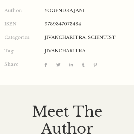
Author:
YOGENDRA JANI
ISBN:
9789347073434
Categories:
JIVANCHARITRA
,
SCIENTIST
Tag:
JIVANCHARITRA
Share
Meet The
Author