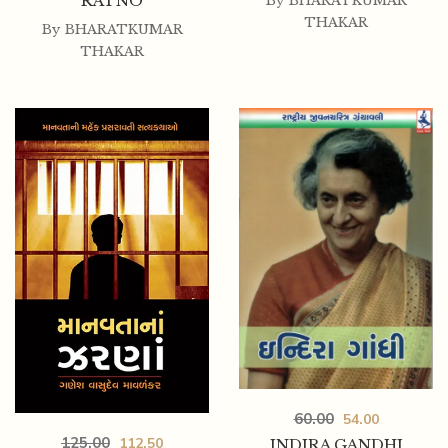
RATNO
By
BHARATKUMAR
THAKAR
By
BHARATKUMAR
THAKAR
60.00
54.00
125.00
112.50
INDIRA GANDHI