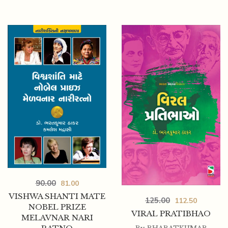
175.00
155.00
SHRI JAGGI VASUDEV SADGURU
90.00
81.00
VISHWA SHANTI MATE
125.00
112.50
NOBEL PRIZE
VIRAL PRATIBHAO
MELAVNAR NARI