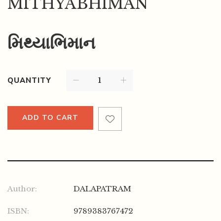
MITHYABHIMAN
મિથ્યાભિમાન
QUANTITY
ADD TO CART
Author:
DALAPATRAM
ISBN:
9789383767472