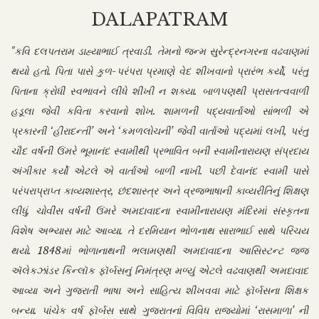
DALAPATRAM
"કવિ દલપતરામ ડાહ્યાભાઈ ત્રવાડી. તેમનો જન્મ સુરેન્દ્રનગરના વઢવાણમાં
થયો હતો. પિતા પાસે કુળ-પરંપરા પ્રમાણે વેદ શીખવાનો પ્રારંભ કર્યો, પરંતુ
પિતાના ક્રોધી સ્વભાવને લીધે શીખી ન શક્યા. બાળપણથી પ્રાસતત્વવાળી
હડૂલા જેવી કવિતા કરવાનો શોખ. શામળની પદ્યવાર્તાઓ સાંભળી એ
પ્રકારની ‘હીરાદન્તી’ અને ‘કમળલોચની’ જેવી વાર્તાઓ પદ્યમાં લખી, પરંતુ
ચૌદ વર્ષની ઉંમરે ભૂમાનંદ સ્વામીથી પ્રભાવિત બની સ્વામીનારાયણ સંપ્રદાય
અંગીકાર કર્યો એટલે એ વાર્તાઓ બાળી નાખી. પછી દેવાનંદ સ્વામી પાસે
પરંપરાપ્રાપ્ત કાવ્યશાસ્ત્ર, છંદશાસ્ત્ર અને વ્રજભાષાની કાવ્યરીતિનું શિક્ષણ
લીધું. ચોવીસ વર્ષની ઉંમરે અમદાવાદના સ્વામીનારાયણ મંદિરમાં સંસ્કૃતના
વિશેષ અભ્યાસ માટે આવ્યા. તે દરમિયાન ભોળનાથ સારાભાઈ સાથે પરિચય
થયો. 1848માં ભોળાનાથની ભલામણથી અમદાવાદના આસિસ્ટન્ટ જજ
ઍલેકઝાંડર કિન્લૉક ફૉર્બસનું નિમંત્રણ મળ્યું એટલે વઢવાણથી અમદાવાદ
આવ્યા અને ગુજરાતી ભાષા અને સાહિત્ય શીખવવા માટે ફૉર્બસના શિક્ષક
બન્યા. પાંચેક વર્ષ ફૉર્બસ સાથે ગુજરાતનાં વિવિધ રાજ્યોમાં ‘રાસમાળા’ ની