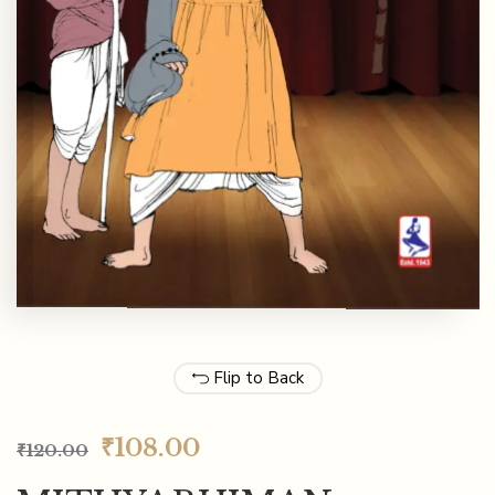
Flip to Back
₹
108.00
₹
120.00