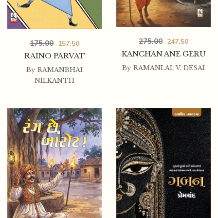
275.00
247.50
175.00
157.50
KANCHAN ANE GERU
RAINO PARVAT
By
RAMANLAL V. DESAI
By
RAMANBHAI
NILKANTH