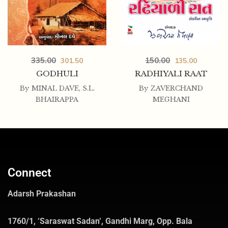
335.00
150.00
301.50
135.00
GODHULI
RADHIYALI RAAT
By
MINAL DAVE
,
S.L.
By
ZAVERCHAND
BHAIRAPPA
MEGHANI
Connect
Adarsh Prakashan
1760/1, ‘Saraswat Sadan’, Gandhi Marg, Opp. Bala