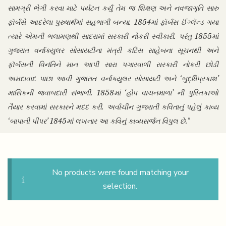
સામગ્રી ભેગી કરવા માટે પર્યટન કર્યું તેમ જ શિક્ષણ અને નવજાગૃતિ સારુ
ફૉર્બસે આદરેલા પુરુષાર્થમાં સહભાગી બન્યા. 1854માં ફૉર્બસ ઈંગ્લૅન્ડ ગયા
ત્યારે એમની ભલામણથી સાદરામાં સરકારી નોકરી સ્વીકારી. પરંતુ 1855માં
ગુજરાત વર્નાક્યુલર સોસાયટીના મંત્રી કટિંસ સાહેબના સૂચનથી અને
ફૉર્બસની વિનંતિને માન આપી સારા પગારવાળી સરકારી નોકરી છોડી
અમદાવાદ પાછા આવી ગુજરાત વર્નાક્યુલર સોસાયટી અને ‘બુદ્ધિપ્રકાશ’
માસિકની જવાબદારી સંભાળી. 1858માં ‘હોપ વાચનમાળા’ ની પુસ્તિકાઓ
તૈયાર કરવામાં સરકારને મદદ કરી. અર્વાચીન ગુજરાતી કવિતાનું પહેલું કાવ્ય
‘બાપાની પીંપર’ 1845માં લખનાર આ કવિનું કાવ્યસર્જન વિપુલ છે."
No products were found matching your
selection.