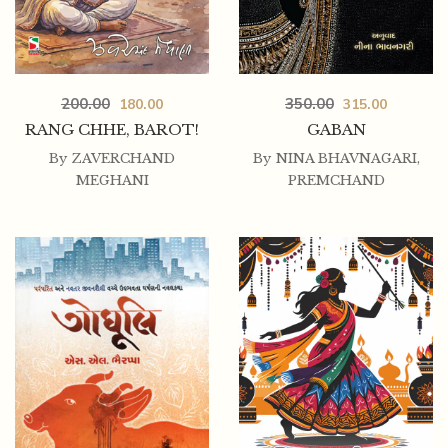
200.00
350.00
180.00
315.00
RANG CHHE, BAROT!
GABAN
By
ZAVERCHAND
By
NINA BHAVNAGARI
,
MEGHANI
PREMCHAND