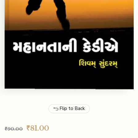
Flip to Back
₹
81.00
₹
90.00