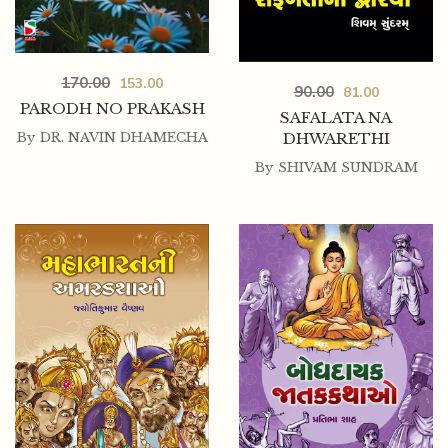
1,150.00
950.00
VISHWANI LOKKHAO COMBO
170.00
153.00
90.00
81.00
PARODH NO PRAKASH
SAFALATA NA
By
DR. NAVIN DHAMECHA
DHWARETHI
By
SHIVAM SUNDRAM