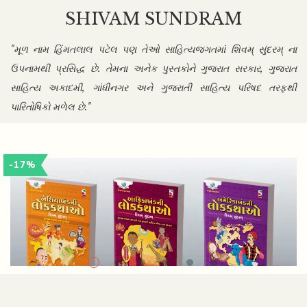
SHIVAM SUNDRAM
"મૂળ નામ હિંમતલાલ પટેલ પણ તેઓ સાહિત્યજગતમાં શિવમ્ સુંદરમ્ ના
ઉપનામથી પ્રસિદ્ધ છે. તેમના અનેક પુસ્તકોને ગુજરાત સરકાર, ગુજરાત
સાહિત્ય અકાદમી, ગાંધીનગર અને ગુજરાતી સાહિત્ય પરિષદ તરફથી
પારિતોષિકો મળેલ છે."
-17%