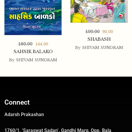
100.00
90.00
SHABASH
160.00
144.00
By
SHIVAM SUNDRAM
SAHSIK BALAKO
By
SHIVAM SUNDRAM
Connect
Adarsh Prakashan
1760/1, ‘Saraswat Sadan’, Gandhi Marg, Opp. Bala