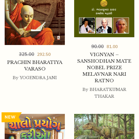
175.00
155.00
SHRI JAGGI VASUDEV SADGURU
90.00
81.00
325.00
292.50
VIGNYAN –
SANSHODHAN MATE
PRACHIN BHARATIYA
NOBEL PRIZE
VARASO
MELAVNAR NARI
By
YOGENDRA JANI
RATNO
By
BHARATKUMAR
THAKAR
NEW