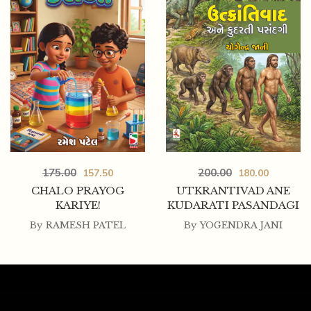
175.00
200.00
157.50
180.00
CHALO PRAYOG
UTKRANTIVAD ANE
KARIYE!
KUDARATI PASANDAGI
By
RAMESH PATEL
By
YOGENDRA JANI