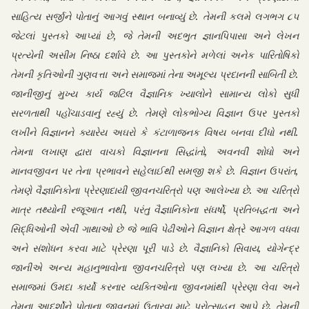
સાહિત્ય સર્જીને પોતાનું આગવું સ્થાન બનાવ્યું છે. તેમની કલમે લગભગ ૮૫
જેટલાં પુસ્તકો આપ્યાં છે, જે તેમની અદભુત જ્ઞાનપિપાસા અને લેખન
પ્રત્યેની અસીમ નિષ્ઠા દર્શાવે છે. આ પુસ્તકોને મળેલાં અનેક પારિતોષિકો
તેમની કૃતિઓની ગુણવત્તા અને સમાજમાં તેના અમૂલ્ય પ્રદાનની સાબિતી છે.
જાનીજીનું મુખ્ય કાર્ય જટિલ વૈજ્ઞાનિક ખ્યાલોને સામાન્ય લોકો સુધી
સરળતાથી પહોંચાડવાનું રહ્યું છે. તેમણે લોકભોગ્ય વિજ્ઞાન ઉપર પુસ્તકો
લખીને વિજ્ઞાનને ક્યારેય અઘરો કે કંટાળાજનક વિષય બનવા દીધો નથી.
તેમના લખાણ દ્વારા વાચકો વિજ્ઞાનના સિદ્ધાંતો, અવનવી શોધો અને
માનવજીવન પર તેના પ્રભાવને સહેલાઈથી સમજી શકે છે. વિજ્ઞાન ઉપરાંત,
તેમણે વૈજ્ઞાનિકોના પ્રેરણાદાયી જીવનચરિત્રો પણ આલેખ્યા છે. આ ચરિત્રો
માત્ર તથ્યોની રજૂઆત નથી, પરંતુ વૈજ્ઞાનિકોના સંઘર્ષો, પ્રતિબદ્ધતા અને
સિદ્ધિઓની એવી ગાથાઓ છે જે ભાવિ પેઢીઓને વિજ્ઞાન ક્ષેત્રે આગળ વધવા
અને સંશોધન કરવા માટે પ્રેરણા પૂરી પાડે છે. વૈજ્ઞાનિકો સિવાય, યોગેન્દ્ર
જાનીએ અન્ય મહાનુભાવોના જીવનચરિત્રો પણ લખ્યા છે. આ ચરિત્રો
સમાજમાં ઉમદા કાર્યો કરનાર વ્યક્તિઓના જીવનમાંથી પ્રેરણા લેવા અને
તેમના આદર્શોને પોતાના જીવનમાં ઉતારવા માટે પ્રોત્સાહન આપે છે. તેમની