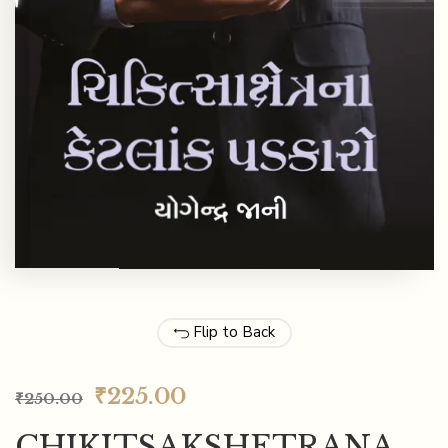
Flip to Back
₹
225.00
₹
250.00
CHIKITSAKSHETRANA