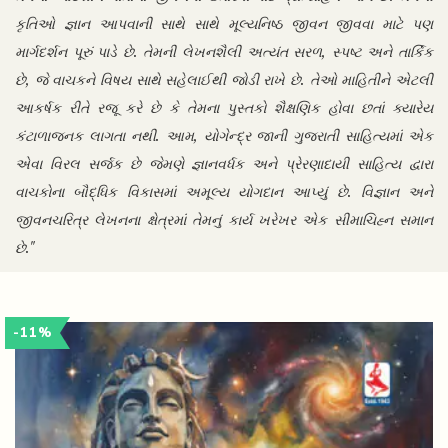
કૃતિઓ જ્ઞાન આપવાની સાથે સાથે મૂલ્યનિષ્ઠ જીવન જીવવા માટે પણ
માર્ગદર્શન પૂરું પાડે છે. તેમની લેખનશૈલી અત્યંત સરળ, સ્પષ્ટ અને તાર્કિક
છે, જે વાચકને વિષય સાથે સહેલાઈથી જોડી રાખે છે. તેઓ માહિતીને એટલી
આકર્ષક રીતે રજૂ કરે છે કે તેમના પુસ્તકો શૈક્ષણિક હોવા છતાં ક્યારેય
કંટાળાજનક લાગતા નથી. આમ, યોગેન્દ્ર જાની ગુજરાતી સાહિત્યમાં એક
એવા વિરલ સર્જક છે જેમણે જ્ઞાનવર્ધક અને પ્રેરણાદાયી સાહિત્ય દ્વારા
વાચકોના બૌદ્ધિક વિકાસમાં અમૂલ્ય યોગદાન આપ્યું છે. વિજ્ઞાન અને
જીવનચરિત્ર લેખનના ક્ષેત્રમાં તેમનું કાર્ય ખરેખર એક સીમાચિહ્ન સમાન
છે."
-11%