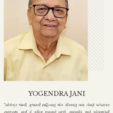
YOGENDRA JANI
"યોગેન્દ્ર જાની, ગુજરાતી સાહિત્યનું એક ગૌરવવંતું નામ. તેમણે પરંપરાગત
નવલકથા, વાર્તા કે કવિતા લખવાને બદલે, જ્ઞાનવર્ધક અને પ્રેરણાદાયી