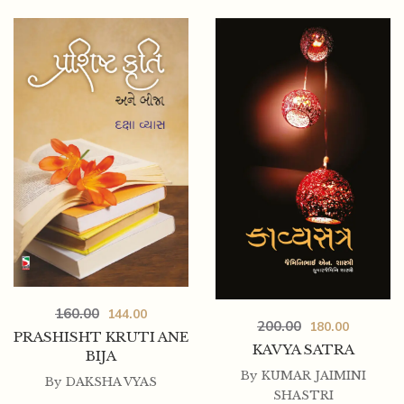
160.00
144.00
200.00
180.00
PRASHISHT KRUTI ANE
KAVYA SATRA
BIJA
By
KUMAR JAIMINI
By
DAKSHA VYAS
SHASTRI