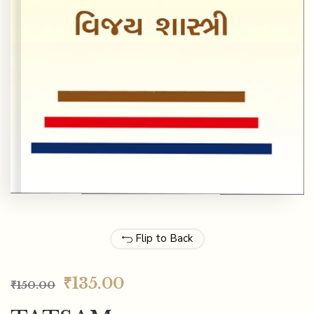
Flip to Back
₹
135.00
₹
150.00