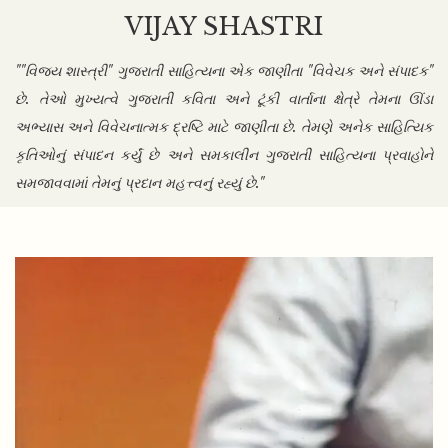
VIJAY SHASTRI
""વિજય શાસ્ત્રી" ગુજરાતી સાહિત્યના એક જાણીતા "વિવેચક અને સંપાદક"
છે. તેઓ મુખ્યત્વે ગુજરાતી કવિતા અને ટૂંકી વાર્તાના ક્ષેત્રે તેમના ઊંડા
અભ્યાસ અને વિવેચનાત્મક દ્રષ્ટિ માટે જાણીતા છે. તેમણે અનેક સાહિત્યિક
કૃતિઓનું સંપાદન કર્યું છે અને સમકાલીન ગુજરાતી સાહિત્યના પ્રવાહોને
સમજાવવામાં તેમનું પ્રદાન મહત્ત્વનું રહ્યું છે."