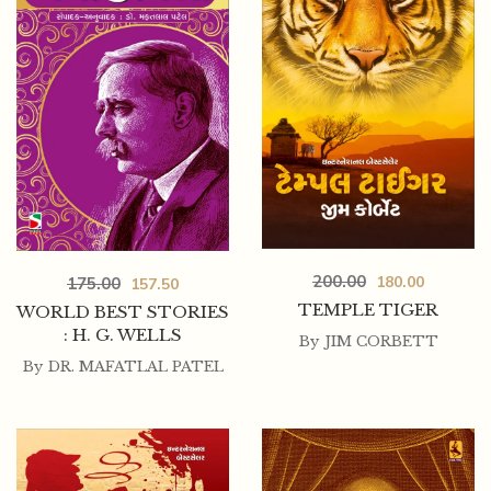
200.00
180.00
175.00
157.50
TEMPLE TIGER
WORLD BEST STORIES
: H. G. WELLS
By
JIM CORBETT
By
DR. MAFATLAL PATEL