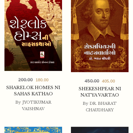
200.00
180.00
450.00
405.00
SHARELOK HOMES NI
SHEKESHPEAR NI
SAHAS KATHAO
NATYA VARTAO
By
JYOTIKUMAR
By
DR. BHARAT
VAISHNAV
CHAUDHARY