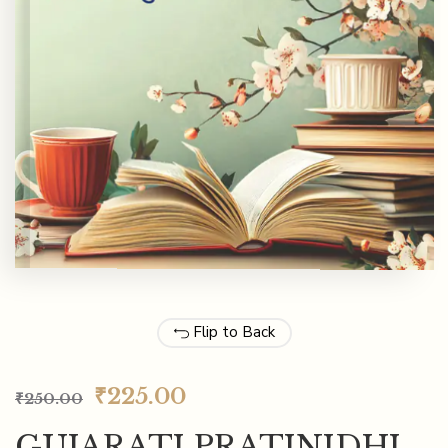
Flip to Back
₹
225.00
₹
250.00
GUJARATI PRATINIDHI