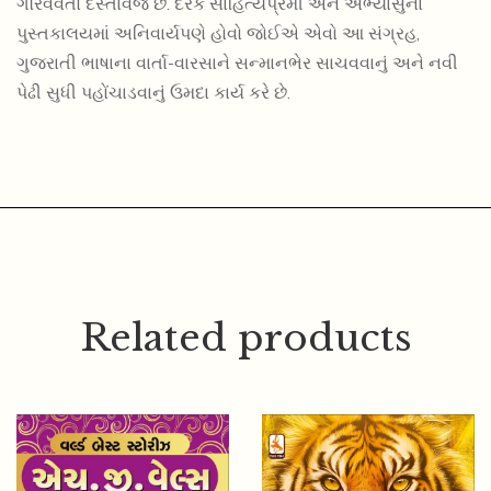
ગૌરવવંતો દસ્તાવેજ છે. દરેક સાહિત્યપ્રેમી અને અભ્યાસુના
પુસ્તકાલયમાં અનિવાર્યપણે હોવો જોઈએ એવો આ સંગ્રહ,
ગુજરાતી ભાષાના વાર્તા-વારસાને સન્માનભેર સાચવવાનું અને નવી
પેઢી સુધી પહોંચાડવાનું ઉમદા કાર્ય કરે છે.
Related products