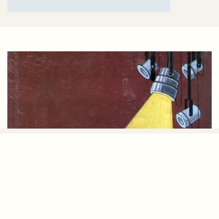
VINOD ARDHVARYU