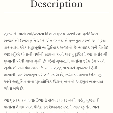
Description
ગુજરાતી વાર્તા સાહિત્યના વિશાળ ફલક પરથી ૩૦ પ્રતિષ્ઠિત
સર્જકોની ઉત્તમ કૃતિઓને એક જ સ્થાને પ્રસ્તુત કરતો આ ગ્રંથ,
વાસ્તવમાં એક મહામૂલો સાહિત્યિક ખજાનો છે. સંપાદક શ્રી વિનોદ
અધ્વર્યુએ પોતાની વર્ષોની સાધના અને પારખુ દૃષ્ટિથી આ વાર્તારૂપી
પુષ્પોની એવી માળા ગૂંથી છે, જેમાં ગુજરાતી વાર્તાના દરેક રંગ અને
સુગંધનો સમાવેશ થાય છે. આ સંગ્રહ વાચકને ગુજરાતી ટૂંકી
80.00
72.00
વાર્તાની વિકાસયાત્રા પર લઈ જાય છે, જ્યાં પરંપરાના ઊંડા મૂળ
SPOT LIGHT
અને આધુનિકતાના પ્રાયોગિક ઉડાન, બંનેનો અદ્ભુત સમન્વય
જોવા મળે છે.
આ પુસ્તક કેવળ વાર્તાઓનો સંચય માત્ર નથી, પરંતુ ગુજરાતી
વાર્તાના વૈભવ અને વૈવિધ્યને ઉજાગર કરતો એક જીવંત અને