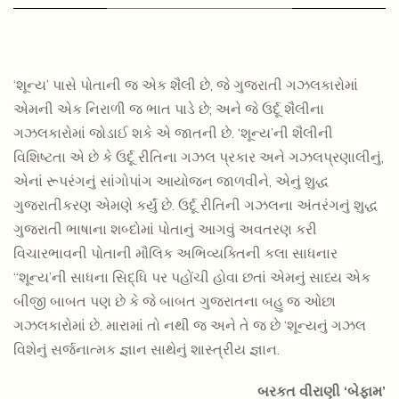
‘શૂન્ય’ પાસે પોતાની જ એક શૈલી છે, જે ગુજરાતી ગઝલકારોમાં
એમની એક નિરાળી જ ભાત પાડે છે; અને જે ઉર્દૂ શૈલીના
ગઝલકારોમાં જોડાઈ શકે એ જાતની છે. ‘શૂન્ય’ની શૈલીની
વિશિષ્ટતા એ છે કે ઉર્દૂ રીતિના ગઝલ પ્રકાર અને ગઝલપ્રણાલીનું,
એનાં રૂપરંગનું સાંગોપાંગ આયોજન જાળવીને, એનું શુદ્ધ
ગુજરાતીકરણ એમણે કર્યું છે. ઉર્દૂ રીતિની ગઝલના અંતરંગનું શુદ્ધ
225.00
202.50
ગુજરાતી ભાષાના શબ્દોમાં પોતાનું આગવું અવતરણ કરી
MARIZNO GAZALVAIBHAV
વિચારભાવની પોતાની મૌલિક અભિવ્યક્તિની કલા સાધનાર
“શૂન્ય’ની સાધના સિદ્ધિ પર પહોંચી હોવા છતાં એમનું સાધ્ય એક
બીજી બાબત પણ છે કે જે બાબત ગુજરાતના બહુ જ ઓછા
ગઝલકારોમાં છે. મારામાં તો નથી જ અને તે જ છે ‘શૂન્યનું ગઝલ
વિશેનું સર્જનાત્મક જ્ઞાન સાથેનું શાસ્ત્રીય જ્ઞાન.
બરકત વીરાણી ‘બેફામ’