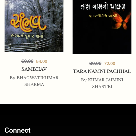
60.00
54.00
80.00
72.00
SAMBHAV
TARA NAMNI PACHHAL
By
BHAGWATIKUMAR
By
KUMAR JAIMINI
SHARMA
SHASTRI
Connect